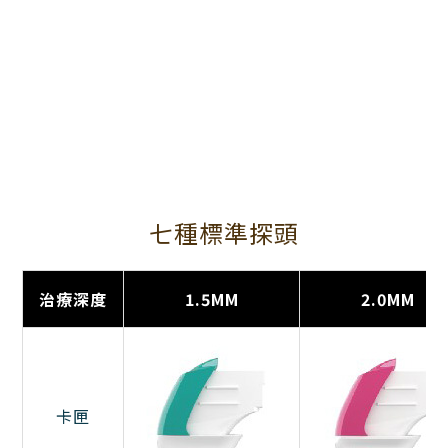
七種標準探頭
治療深度
1.5MM
2.0MM
卡匣