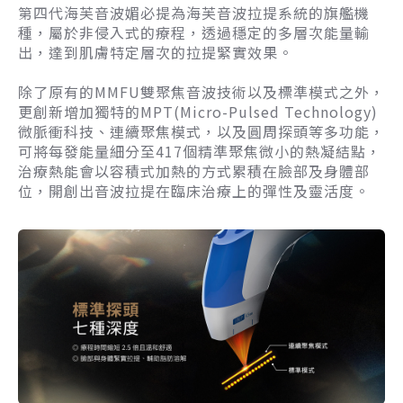
第四代海芙音波媚必提為海芙音波拉提系統的旗艦機
種，屬於非侵入式的療程，透過穩定的多層次能量輸
出，達到肌膚特定層次的拉提緊實效果。
除了原有的MMFU雙聚焦音波技術以及標準模式之外，
更創新增加獨特的MPT(Micro-Pulsed Technology)
微脈衝科技、連續聚焦模式，以及圓周探頭等多功能，
可將每發能量細分至417個精準聚焦微小的熱凝結點，
治療熱能會以容積式加熱的方式累積在臉部及身體部
位，開創出音波拉提在臨床治療上的彈性及靈活度。