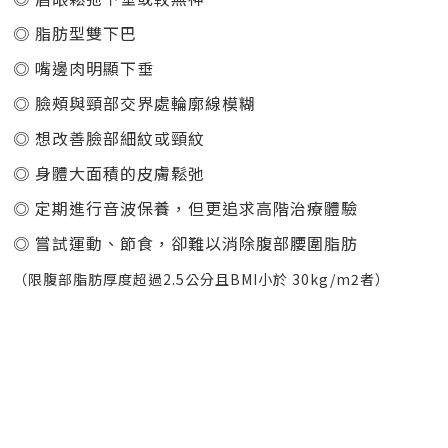
◎ 脂肪型雙下巴
◎ 嘴邊肉明顯下垂
◎ 臉頰與頸部交界處輪廓線模糊
◎ 想改善臉部細紋或頸紋
◎ 身體大面積的皮膚鬆弛
◎ 定期進行音波保養，但更追求高階治療體驗
◎ 嘗試運動、節食，卻難以消除腹部腰圍脂肪
（限腹部脂肪厚度超過2.5公分且BMI小於 30kg/m2者）