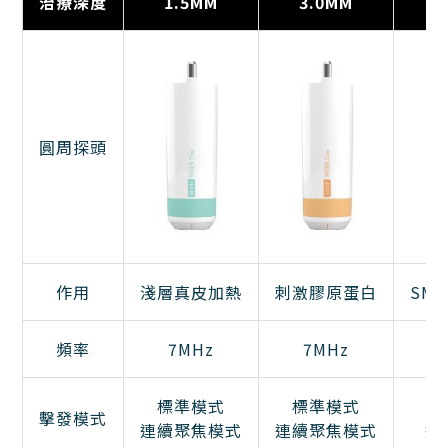
治療深度
1.5MM
3.0MM
圓周探頭
作用
淺層真皮加熱
刺激膠原蛋白
SM
頻率
7MHz
7MHz
標準模式
標準模式
擊發模式
連續聚焦模式
連續聚焦模式
連