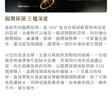
圓周探頭 三種深度
筆狀形的圓周探頭，能 360° 貼合在臉部較窄和有弧度
的區域，治療時可以補足一般探頭間的空隙，特別適合
眼周細紋、鼻溝槽、額頭、眉周與唇周，一次掌握全面
性、靈活度及精細度，處理每一個你在意的老化問題。
以往的音波治療，主要以熱能刺激鬆弛的組織，一旦組
織受熱後便會引起缺水反應，而第四代海芙音波媚必
提，則在組織受熱的同時，以圓周探頭搭配原廠 DSB
精華導入，圆周探頭具有每秒震動 4－7 百萬次的技
術，直接聚焦在真皮層並帶動周圍細胞震動，除了可避
免肌膚缺水，同時促進肌膚修復，改善膚色暗沉、膚色
不均、提升彈性。