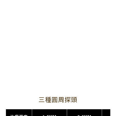
三種圓周探頭