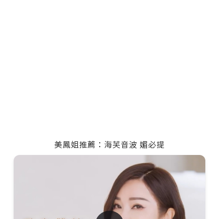
美鳳姐推薦：海芙音波 媚必提