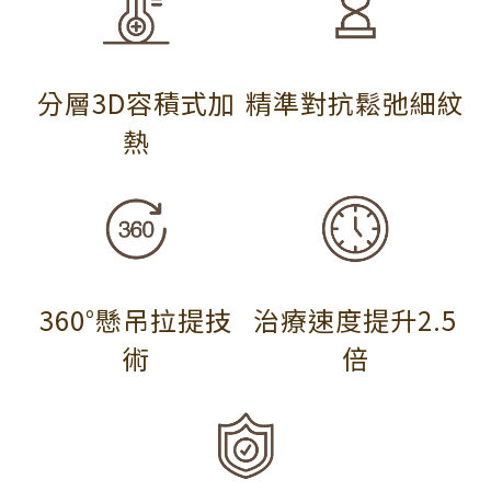
分層3D容積式加
精準對抗鬆弛細紋
熱
360°懸吊拉提技
治療速度提升2.5
術
倍