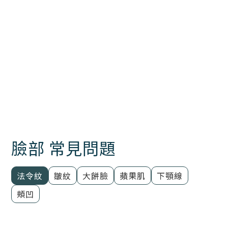
臉部 常見問題
法令紋
皺紋
大餅臉
蘋果肌
下顎線
頰凹