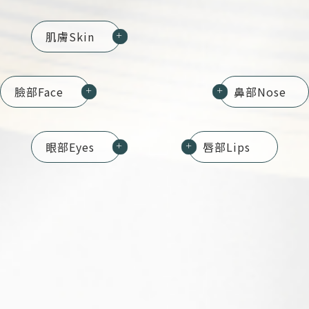
肌膚
Skin
＋
臉部
Face
鼻部
Nose
＋
＋
眼部
Eyes
唇部
Lips
＋
＋