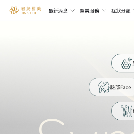
最新消息
醫美服務
症狀分類
臉部
Face