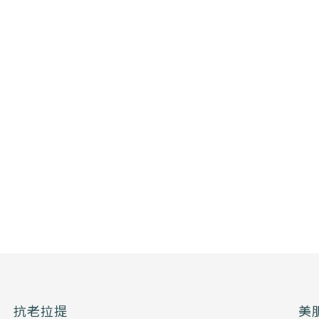
抗老拉提
美