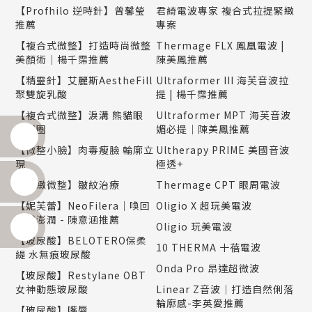
【Profhilo 逆時針】曾馨瑩
君綺電波專家 複合式拉提緊緻
推薦
專案
【複合式微整】打造時尚微整
Thermage FLX 鳳凰電波 |
美顏術｜楊千霈推薦
陳美鳳推薦
【精靈針】艾麗斯AestheFill
Ultraformer III 海芙音波拉
聚雙旋乳酸
提 | 楊千霈推薦
【複合式微整】淚溝 熊貓眼
Ultraformer MPT 海芙音波
黑眼圈
媚必提｜陳美鳳推薦
【微整小臉】肉毒瘦臉 輪廓立
Ultherapy PRIME 美國音波
現
極透+
【精緻微整】皺紋治療
Thermage CPT 眼周電波
【妮芙蕾】NeoFilera｜喚回
Oligio X 超玩美電波
自然澎潤 - 陳意涵推薦
Oligio 玩美電波
【玻尿酸】BELOTERO保柔
10 THERMA 十蓓電波
緹 水無痕玻尿酸
Onda Pro 昂達超微波
【玻尿酸】Restylane OBT
女神動態玻尿酸
Linear Z音波｜打造自然俐落
輪廓感-李英愛推薦
【玻尿酸】嘴唇