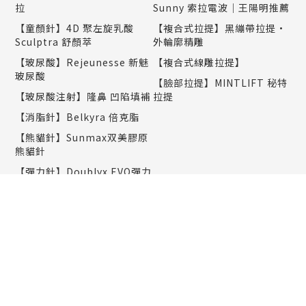
拉
Sunny 索拉電波｜王陽明推薦
【童顏針】4D 聚左旋乳酸
【複合式拉提】黑繃帶拉提•
Sculptra 舒顏萃
外輪廓精雕
【玻尿酸】Rejeunesse 新魅
【複合式線雕拉提】
玻尿酸
【臉部拉提】MINTLIFT 秘特
【玻尿酸注射】隆鼻 凹陷填補
拉提
【消脂針】Belkyra 倍克脂
【熊貓針】Sunmax双美膠原
熊貓針
【彈力針】Doublyx EVO彈力
針
【聚光針】SKINVIVE 聚光針
｜謝欣穎推薦
美肌保養
塑身纖體
PicoWay 全像超皮秒雷射｜
減重門診
楊千霈推薦
Liposonix 立塑聚焦超音波減
BiaxisPICO 德國超科技皮秒
脂