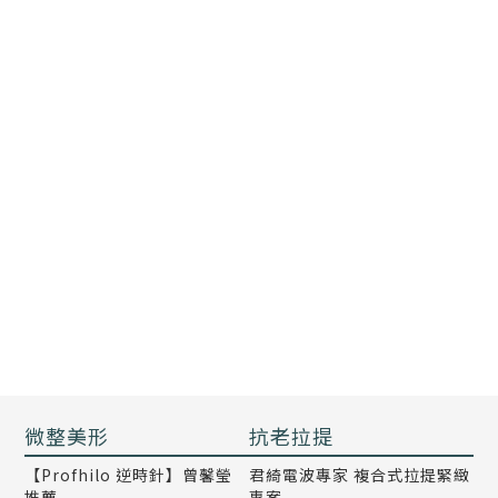
微整美形
抗老拉提
【Profhilo 逆時針】曾馨瑩
君綺電波專家 複合式拉提緊緻
推薦
專案