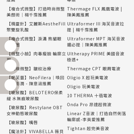
【複合式微整】打造時尚微整
Thermage FLX 鳳凰電波 |
美顏術｜楊千霈推薦
陳美鳳推薦
【精靈針】艾麗斯AestheFill
Ultraformer III 海芙音波拉
聚雙旋乳酸
提 | 楊千霈推薦
【複合式微整】淚溝 熊貓眼
Ultraformer MPT 海芙音波
黑眼圈
媚必提｜陳美鳳推薦
【微整小臉】肉毒瘦臉 輪廓立
Ultherapy PRIME 美國音波
現
極透+
【精緻微整】皺紋治療
Thermage CPT 眼周電波
【妮芙蕾】NeoFilera｜喚回
Oligio X 超玩美電波
自然澎潤 - 陳意涵推薦
Oligio 玩美電波
【玻尿酸】BELOTERO保柔
10 THERMA 十蓓電波
緹 水無痕玻尿酸
Onda Pro 昂達超微波
【玻尿酸】Restylane OBT
女神動態玻尿酸
Linear Z音波｜打造自然俐落
輪廓感-李英愛推薦
【玻尿酸】嘴唇
Tightan 超完美音波
【魔法針】VIVABELLA 薇貝