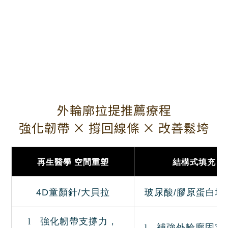
外輪廓拉提推薦療程
強化韌帶 × 撐回線條 × 改善鬆垮
再生醫學 空間重塑
結構式填充
4D
童顏針
/
大貝拉
玻尿酸
/
膠原蛋白增
l
強化韌帶支撐力，
l
補強外輪廓固定