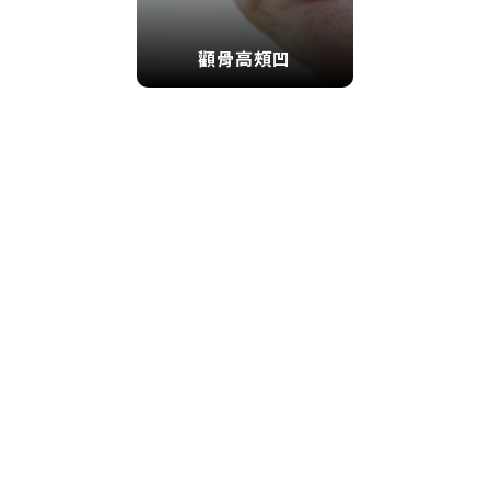
顴骨高頰凹