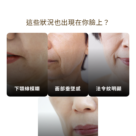
這些狀況也出現在你臉上？
下顎線模糊
面部垂墜感
法令紋明顯