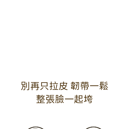
別再只拉皮 韌帶一鬆
整張臉一起垮