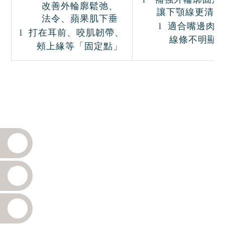
改善外輪廓鬆弛、
讓下顎線更清楚
法令、蘋果肌下垂
l
適合嘴邊肉、
l
打在耳前、咬肌韌帶、
線條不明顯
頰上緣等「固定點」