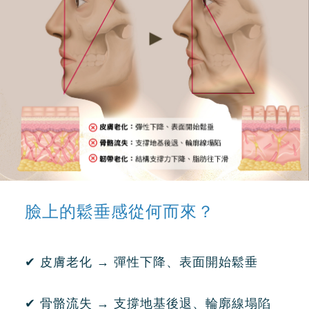
臉上的鬆垂感從何而來？
✔
皮膚老化
→
彈性下降、表面開始鬆垂
✔
骨骼流失
→
支撐地基後退、輪廓線塌陷