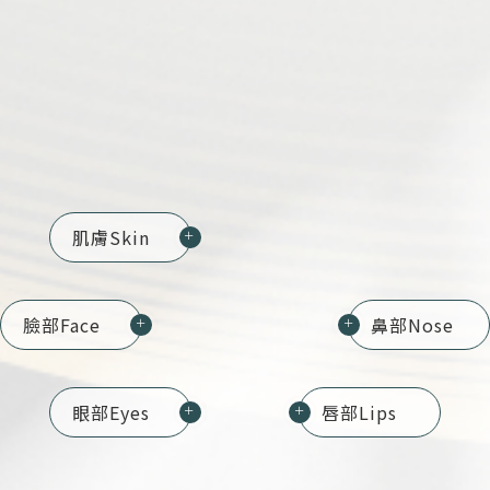
肌膚
Skin
＋
臉部
Face
鼻部
Nose
＋
＋
眼部
Eyes
唇部
Lips
＋
＋