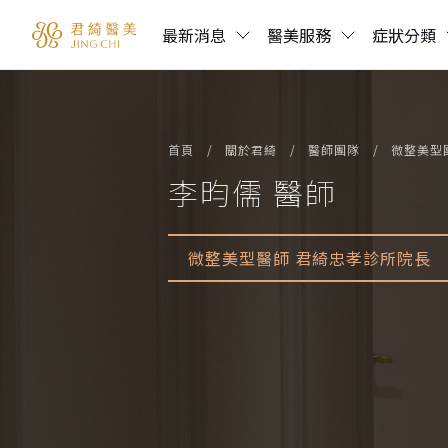
最新消息
醫美服務
症狀分類
首頁
關於君綺
醫師團隊
微整美型
李昀儒 醫師
微整美型醫師 君綺忠孝診所院長