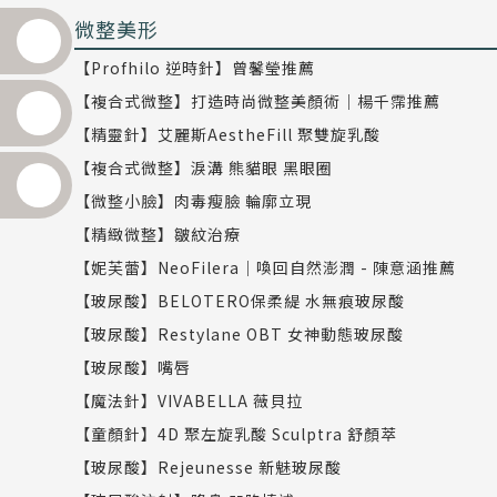
微整美形
【Profhilo 逆時針】曾馨瑩推薦
【複合式微整】打造時尚微整美顏術｜楊千霈推薦
【精靈針】艾麗斯AestheFill 聚雙旋乳酸
【複合式微整】淚溝 熊貓眼 黑眼圈
【微整小臉】肉毒瘦臉 輪廓立現
【精緻微整】皺紋治療
【妮芙蕾】NeoFilera｜喚回自然澎潤 - 陳意涵推薦
【玻尿酸】BELOTERO保柔緹 水無痕玻尿酸
【玻尿酸】Restylane OBT 女神動態玻尿酸
【玻尿酸】嘴唇
【魔法針】VIVABELLA 薇貝拉
【童顏針】4D 聚左旋乳酸 Sculptra 舒顏萃
【玻尿酸】Rejeunesse 新魅玻尿酸