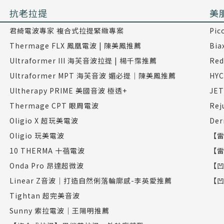
抗老拉提
美
君綺電波專家 複合式拉提緊緻專案
Pi
Thermage FLX 鳳凰電波 | 陳美鳳推薦
Bi
Ultraformer III 海芙音波拉提 | 楊千霈推薦
Re
Ultraformer MPT 海芙音波 媚必提｜陳美鳳推薦
HY
Ultherapy PRIME 美國音波 極透+
JE
Thermage CPT 眼周電波
Re
Oligio X 超玩美電波
De
Oligio 玩美電波
【雷
10 THERMA 十蓓電波
【雷
Onda Pro 昂達超微波
【凹
Linear Z音波｜打造自然俐落輪廓感-李英愛推薦
【凹
Tightan 超完美音波
Sunny 索拉電波｜王陽明推薦