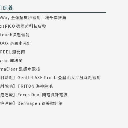
肌保養
coWay 全像超皮秒雷射｜楊千霈推薦
axisPICO 德國超科技皮秒
dtouch凍態雷射
COOX 奇肌水光針
TPEEL 潔比爾
juran 麗珠蘭
rmaClear 黑鑽水飛梭
射除毛】GentleLASE Pro-U 亞歷山大冷凝除毛雷射
射除毛】TRITON 海神除毛
疤治療】Focus Dual 閃電微針電波
疤治療】Dermapen 得美微針筆