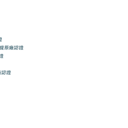
證
媚必提原廠認證
認證
廠認證