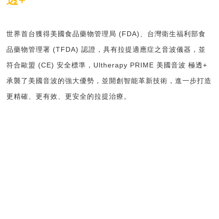
世界首台獲得美國食品藥物管理局
(FDA)
、台灣衛生福利部食
品藥物管理署
(TFDA)
認證，具有拉提適應症之音波儀器，並
符合歐盟
(CE)
安全標準，
Ultherapy PRIME
美國音波 極透
+
承襲了美國音波的強大優勢，並開創智能革新技術，進一步打造
更精確、更有效、更安全的拉提治療。