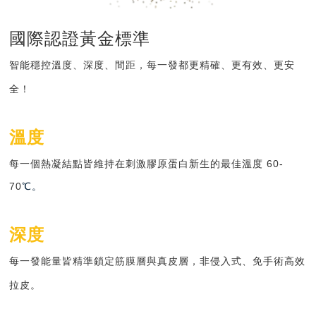
國際認證黃金標準
智能穩控溫度、深度、間距，每一發都更精確、更有效、更安
全！
溫度
每一個熱凝結點皆維持在
刺激膠原蛋白新生
的最佳溫度 60-
70
℃。
深度
每一發能量皆精準鎖定
筋膜層
與
真皮層
，非侵入式、免手術高效
拉皮。