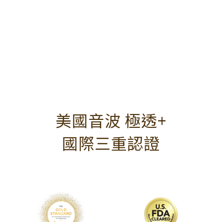
美國音波 極透+
國際三重認證