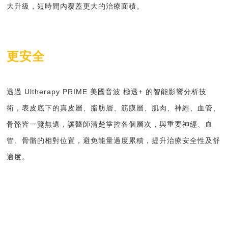
大升級，短時間內覆蓋更大的治療面積。
更安全
透過
Ultherapy PRIME
美國音波 極透
+
的智能影響分析技
術，表皮底下的真皮層、脂肪層、筋膜層、肌肉、神經、血管、
骨骼皆一覽無遺，讓醫師清楚掌控各個層次，與重要神經、血
管、骨骼的相對位置，避免能量過度累積，提升治療安全性及舒
適度。