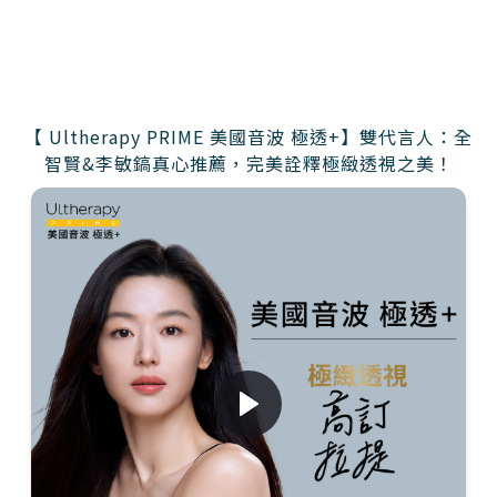
【 Ultherapy PRIME 美國音波 極透+】雙代言人：全
智賢&李敏鎬真心推薦，完美詮釋極緻透視之美！