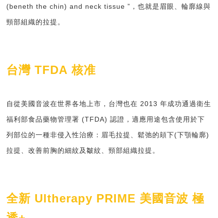
(beneth the chin) and neck tissue
”，也就是眉眼、輪廓線與
頸部組織的拉提。
台灣
TFDA
核准
自從美國音波在世界各地上市，台灣也在
2013
年成功通過衛生
福利部食品藥物管理署
(TFDA)
認證，適應用途包含使用於下
列部位的一種非侵入性治療：
眉毛拉提
、
鬆弛的頦下
(
下顎輪廓
)
拉提
、
改善前胸的細紋及皺紋
、
頸部組織拉提
。
全新
Ultherapy PRIME
美國音波 極
透
+