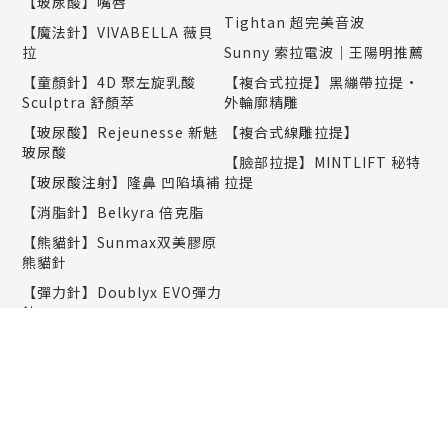
【玻尿酸】嘴唇
Tightan 超完美音波
【魔法針】VIVABELLA 薇貝
拉
Sunny 索拉電波｜王陽明推薦
【童顏針】4D 聚左旋乳酸
【複合式拉提】黑繃帶拉提•
Sculptra 舒顏萃
外輪廓精雕
【玻尿酸】Rejeunesse 新魅
【複合式線雕拉提】
玻尿酸
【臉部拉提】MINTLIFT 秘特
【玻尿酸注射】隆鼻 凹陷填補
拉提
【消脂針】Belkyra 倍克脂
【熊貓針】Sunmax双美膠原
熊貓針
【彈力針】Doublyx EVO彈力
針
【聚光針】SKINVIVE 聚光針
｜謝欣穎推薦
美肌保養
塑身纖體
PicoWay 全像超皮秒雷射｜
減重門診