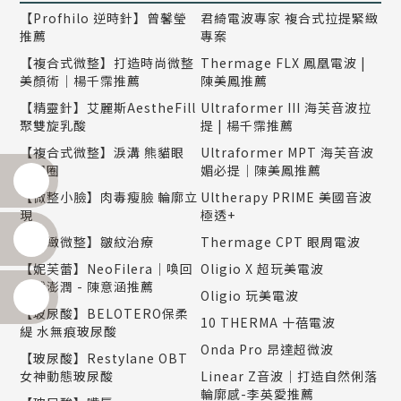
【Profhilo 逆時針】曾馨瑩
君綺電波專家 複合式拉提緊緻
推薦
專案
【複合式微整】打造時尚微整
Thermage FLX 鳳凰電波 |
美顏術｜楊千霈推薦
陳美鳳推薦
【精靈針】艾麗斯AestheFill
Ultraformer III 海芙音波拉
聚雙旋乳酸
提 | 楊千霈推薦
【複合式微整】淚溝 熊貓眼
Ultraformer MPT 海芙音波
黑眼圈
媚必提｜陳美鳳推薦
【微整小臉】肉毒瘦臉 輪廓立
Ultherapy PRIME 美國音波
現
極透+
【精緻微整】皺紋治療
Thermage CPT 眼周電波
【妮芙蕾】NeoFilera｜喚回
Oligio X 超玩美電波
自然澎潤 - 陳意涵推薦
Oligio 玩美電波
【玻尿酸】BELOTERO保柔
10 THERMA 十蓓電波
緹 水無痕玻尿酸
Onda Pro 昂達超微波
【玻尿酸】Restylane OBT
女神動態玻尿酸
Linear Z音波｜打造自然俐落
輪廓感-李英愛推薦