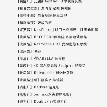
【精靈針】艾麗斯AestheFill 聚雙旋乳酸
【複合式微整】淚溝 熊貓眼 黑眼圈
【微整小臉】肉毒瘦臉 輪廓立現
【精緻微整】皺紋治療
【妮芙蕾】NeoFilera｜喚回自然澎潤 - 陳意涵推薦
【玻尿酸】BELOTERO保柔緹 水無痕玻尿酸
【玻尿酸】Restylane OBT 女神動態玻尿酸
【玻尿酸】嘴唇
【魔法針】VIVABELLA 薇貝拉
【童顏針】4D 聚左旋乳酸 Sculptra 舒顏萃
【玻尿酸】Rejeunesse 新魅玻尿酸
【玻尿酸注射】隆鼻 凹陷填補
【消脂針】Belkyra 倍克脂
【熊貓針】Sunmax双美膠原熊貓針
【彈力針】Doublyx EVO彈力針