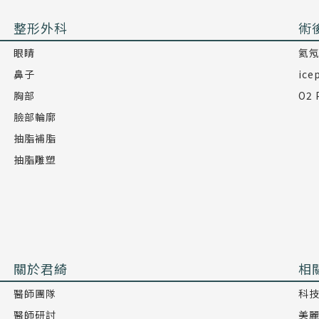
整形外科
術
眼睛
氦
鼻子
ic
胸部
O2
臉部輪廓
抽脂補脂
抽脂雕塑
關於君綺
相
醫師團隊
科
醫師研討
美