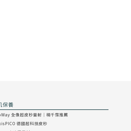
肌保養
coWay 全像超皮秒雷射｜楊千霈推薦
axisPICO 德國超科技皮秒