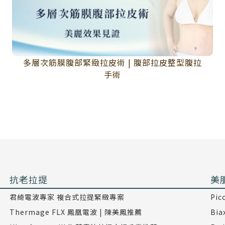
多層次筋膜腹部緊緻拉皮術 | 腹部拉皮整型腹拉
手術
抗老拉提
美
君綺電波專家 複合式拉提緊緻專案
Pi
Thermage FLX 鳳凰電波 | 陳美鳳推薦
Bi