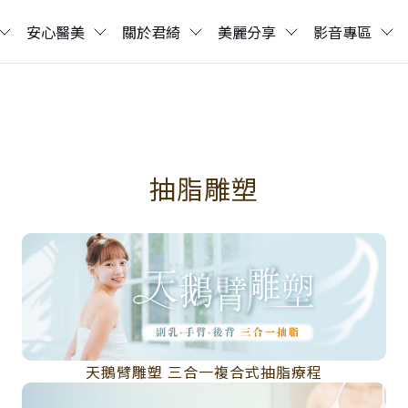
安心醫美
關於君綺
美麗分享
影音專區
抽脂雕塑
天鵝臂雕塑 三合一複合式抽脂療程