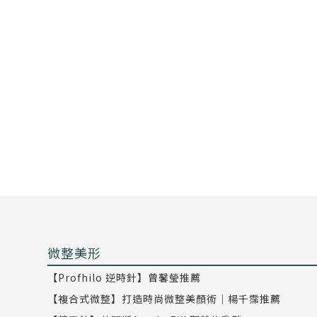
微整美形
【Profhilo 逆時針】曾馨瑩推薦
【複合式微整】打造時尚微整美顏術｜楊千霈推薦