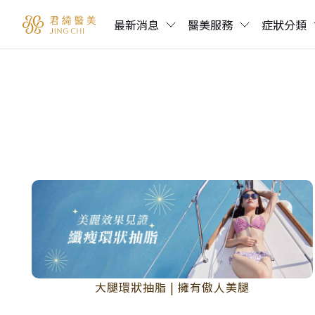
最新消息
醫美服務
症狀分類
大腿環狀抽脂 | 擁有傲人美腿