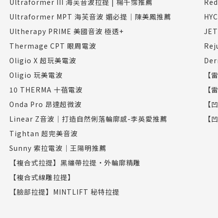
Ultraformer III 海芙音波拉提 | 楊千霈推薦
Re
Ultraformer MPT 海芙音波 媚必提｜陳美鳳推薦
HY
Ultherapy PRIME 美國音波 極透+
JE
Thermage CPT 眼周電波
Re
Oligio X 超玩美電波
De
Oligio 玩美電波
【雷
10 THERMA 十蓓電波
【雷
Onda Pro 昂達超微波
【凹
Linear Z音波｜打造自然俐落輪廓感-李英愛推薦
【凹
Tightan 超完美音波
Sunny 索拉電波｜王陽明推薦
【複合式拉提】黑繃帶拉提•外輪廓精雕
【複合式線雕拉提】
【臉部拉提】MINTLIFT 秘特拉提