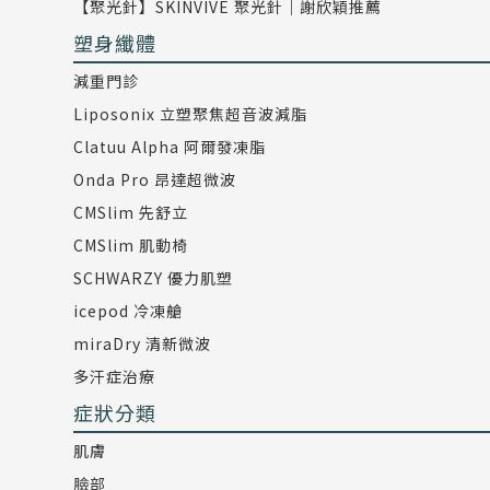
【聚光針】SKINVIVE 聚光針｜謝欣穎推薦
塑身纖體
減重門診
Liposonix 立塑聚焦超音波減脂
Clatuu Alpha 阿爾發凍脂
Onda Pro 昂達超微波
CMSlim 先舒立
CMSlim 肌動椅
SCHWARZY 優力肌塑
icepod 冷凍艙
miraDry 清新微波
多汗症治療
症狀分類
肌膚
臉部