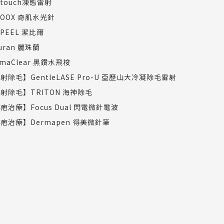
dtouch凍態雷射
COOX 奇肌水光針
TPEEL 潔比爾
juran 麗珠蘭
rmaClear 黑鑽水飛梭
射除毛】GentleLASE Pro-U 亞歷山大冷凝除毛雷射
射除毛】TRITON 海神除毛
疤治療】Focus Dual 閃電微針電波
疤治療】Dermapen 得美微針筆