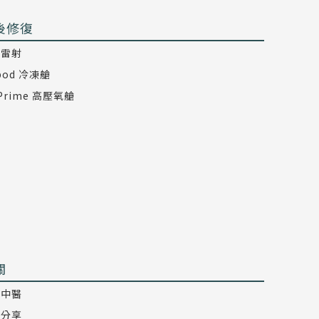
後修復
氖雷射
epod 冷凍艙
 Prime 高壓氧艙
關
技中醫
麗分享