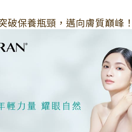
突破保養瓶頸，邁向膚質巔峰