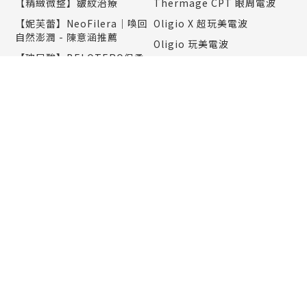
【精緻微整】皺紋治療
Thermage CPT 眼周電波
【妮芙蕾】NeoFilera｜喚回
Oligio X 超玩美電波
自然澎潤 - 陳意涵推薦
Oligio 玩美電波
【玻尿酸】BELOTERO保柔
10 THERMA 十蓓電波
緹 水無痕玻尿酸
Onda Pro 昂達超微波
【玻尿酸】Restylane OBT
女神動態玻尿酸
Linear Z音波｜打造自然俐落
輪廓感-李英愛推薦
【玻尿酸】嘴唇
Tightan 超完美音波
【魔法針】VIVABELLA 薇貝
拉
Sunny 索拉電波｜王陽明推薦
【童顏針】4D 聚左旋乳酸
【複合式拉提】黑繃帶拉提•
Sculptra 舒顏萃
外輪廓精雕
【玻尿酸】Rejeunesse 新魅
【複合式線雕拉提】
玻尿酸
【臉部拉提】MINTLIFT 秘特
【玻尿酸注射】隆鼻 凹陷填補
拉提
【消脂針】Belkyra 倍克脂
【熊貓針】Sunmax双美膠原
熊貓針