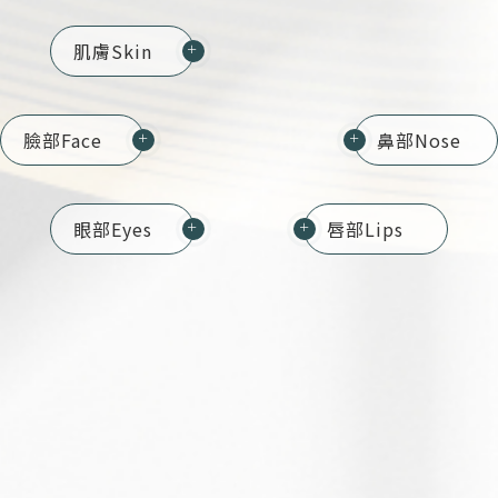
肌膚
Skin
＋
臉部
Face
鼻部
Nose
＋
＋
眼部
Eyes
唇部
Lips
＋
＋