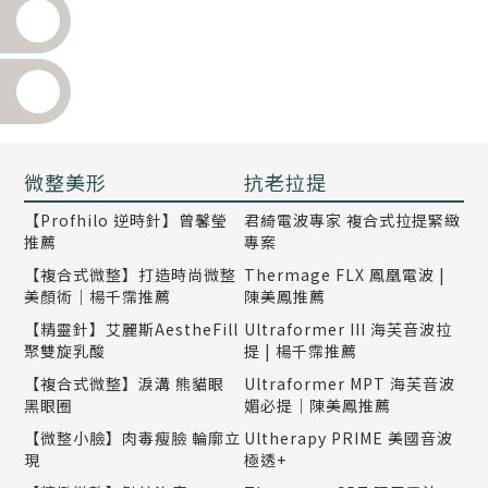
微整美形
抗老拉提
【Profhilo 逆時針】曾馨瑩
君綺電波專家 複合式拉提緊緻
推薦
專案
【複合式微整】打造時尚微整
Thermage FLX 鳳凰電波 |
美顏術｜楊千霈推薦
陳美鳳推薦
【精靈針】艾麗斯AestheFill
Ultraformer III 海芙音波拉
聚雙旋乳酸
提 | 楊千霈推薦
【複合式微整】淚溝 熊貓眼
Ultraformer MPT 海芙音波
黑眼圈
媚必提｜陳美鳳推薦
【微整小臉】肉毒瘦臉 輪廓立
Ultherapy PRIME 美國音波
現
極透+