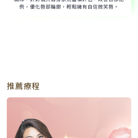
例，優化唇部輪廓，輕鬆擁有自信微笑唇。
推薦療程