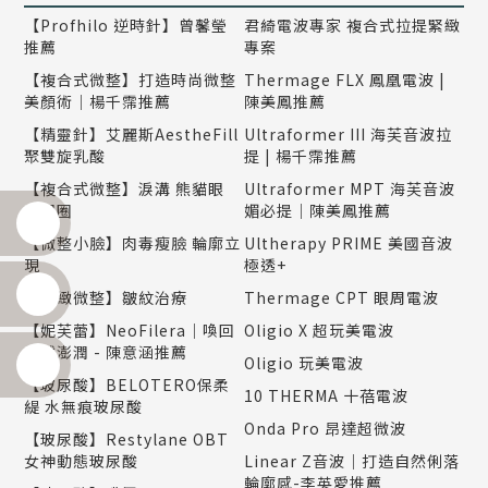
【Profhilo 逆時針】曾馨瑩
君綺電波專家 複合式拉提緊緻
推薦
專案
【複合式微整】打造時尚微整
Thermage FLX 鳳凰電波 |
美顏術｜楊千霈推薦
陳美鳳推薦
【精靈針】艾麗斯AestheFill
Ultraformer III 海芙音波拉
聚雙旋乳酸
提 | 楊千霈推薦
【複合式微整】淚溝 熊貓眼
Ultraformer MPT 海芙音波
黑眼圈
媚必提｜陳美鳳推薦
【微整小臉】肉毒瘦臉 輪廓立
Ultherapy PRIME 美國音波
現
極透+
【精緻微整】皺紋治療
Thermage CPT 眼周電波
【妮芙蕾】NeoFilera｜喚回
Oligio X 超玩美電波
自然澎潤 - 陳意涵推薦
Oligio 玩美電波
【玻尿酸】BELOTERO保柔
10 THERMA 十蓓電波
緹 水無痕玻尿酸
Onda Pro 昂達超微波
【玻尿酸】Restylane OBT
女神動態玻尿酸
Linear Z音波｜打造自然俐落
輪廓感-李英愛推薦