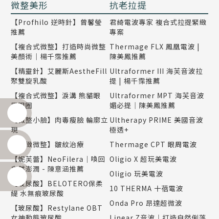
微整美形
抗老拉提
【Profhilo 逆時針】曾馨瑩
君綺電波專家 複合式拉提緊緻
推薦
專案
【複合式微整】打造時尚微整
Thermage FLX 鳳凰電波 |
美顏術｜楊千霈推薦
陳美鳳推薦
【精靈針】艾麗斯AestheFill
Ultraformer III 海芙音波拉
聚雙旋乳酸
提 | 楊千霈推薦
【複合式微整】淚溝 熊貓眼
Ultraformer MPT 海芙音波
黑眼圈
媚必提｜陳美鳳推薦
【微整小臉】肉毒瘦臉 輪廓立
Ultherapy PRIME 美國音波
現
極透+
【精緻微整】皺紋治療
Thermage CPT 眼周電波
【妮芙蕾】NeoFilera｜喚回
Oligio X 超玩美電波
自然澎潤 - 陳意涵推薦
Oligio 玩美電波
【玻尿酸】BELOTERO保柔
10 THERMA 十蓓電波
緹 水無痕玻尿酸
Onda Pro 昂達超微波
【玻尿酸】Restylane OBT
女神動態玻尿酸
Linear Z音波｜打造自然俐落