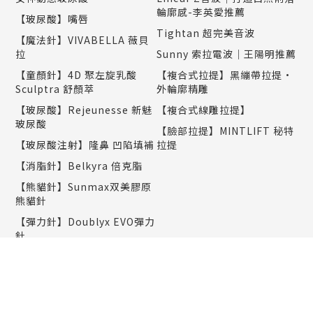
輪廓感-李英愛推薦
【玻尿酸】嘴唇
Tightan 超完美音波
【魔法針】VIVABELLA 薇貝
拉
Sunny 索拉電波｜王陽明推薦
【童顏針】4D 聚左旋乳酸
【複合式拉提】黑繃帶拉提•
Sculptra 舒顏萃
外輪廓精雕
【玻尿酸】Rejeunesse 新魅
【複合式線雕拉提】
玻尿酸
【臉部拉提】MINTLIFT 秘特
【玻尿酸注射】隆鼻 凹陷填補
拉提
【消脂針】Belkyra 倍克脂
【熊貓針】Sunmax双美膠原
熊貓針
【彈力針】Doublyx EVO彈力
針
【聚光針】SKINVIVE 聚光針
｜謝欣穎推薦
美肌保養
塑身纖體