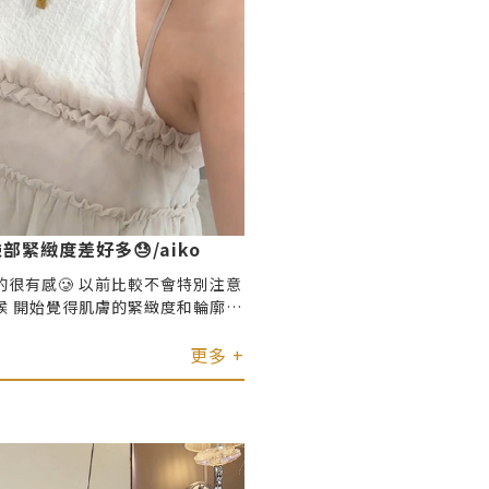
部緊緻度差好多😓/aiko
很有感🥲 以前比較不會特別注意
候 開始覺得肌膚的緊緻度和輪廓線
在生日之前 決定來
gchi_ig 體驗十蓓電波！！！ 因為
更多 +
輪廓 所以醫生建議這次500發主
真的以為會很痛
作的時候 我淡定到醫師都很驚訝🤣
受不一樣 但以我自己來說 是可以
程度！ 整個過程大約半小時就完成