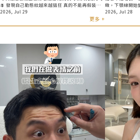
🪰 發現自己動態紋越來越猖狂 真的不能再假裝看
緻，下顎線開始
不見～ 這次定期保養一樣是去 君綺醫美找伍詠聰
2026, Jul 29
為了改善肌膚鬆
2026, Jul 28
醫師報到🏥 一口氣處理了最在意的： 抬頭紋、皺
更多 +
@jingchi_
鼻紋、魚尾紋跟下巴✨ 不得不說把這些緊繃的表情
「10THERMA 十蓓
放鬆下來之後 整個人看起來氣色順眼好多 大笑也
其實是疼痛感，
不用再小心翼翼了🥰 B A對比都在影片裡 記錄一下
中高許多，接受
我的表情救星📸 （大家如果有需要，還是要自己預
快，舒服到差點睡著😅 打完當下最
約去給專業醫師評估喔！）
顎線真的變得很
拉的感覺。之後
細紋跟法令紋也
分！ 另外一點
恢復期非常短，
活忙碌的人來說相當方便。 
入式療程改善細
實是一個非常值