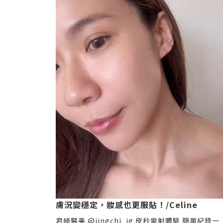
膚況變穩定，妝感也更服貼！/Celine
君綺醫美 @jingchi_ig 皮秒雷射體驗 簡單紀錄一