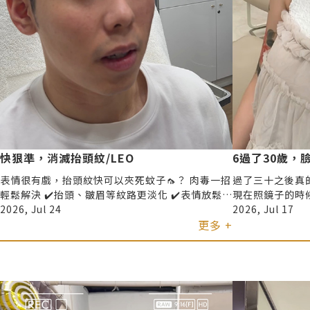
快狠準，消滅抬頭紋/LEO
6過了30歲，臉
表情很有戲，抬頭紋快可以夾死蚊子🦟？ 肉毒一招
過了三十之後真的
輕鬆解決 ✔️抬頭、皺眉等紋路更淡化 ✔️表情放鬆但
現在照鏡子的時
不僵硬 ✔️臉部線條更乾淨俐落
2026, Jul 24
條 好像跟以前不太一樣了 所以
2026, Jul 17
更多 +
君綺醫美 @jin
比較在意線條感及
要集中在下半臉的位置 而且我原本
🥶 結果實際施
當然每個人的感
放鬆完成療程的