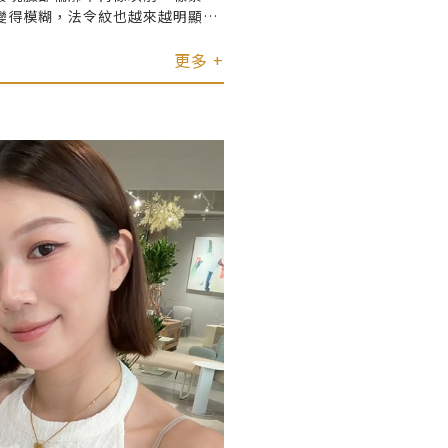
變得模糊，法令紋也越來越明顯。
弛問題，我選擇到「君綺醫美
ig 」體驗近期非常受矚目的韓國
更多 +
電波」療程。 療程前最擔心的
但實際打得當下覺得舒適度比想像
度超高，而且施打速度也比預期
讓我驚喜的是下
明顯，原本鬆弛的輪廓有被向上提
幾週隨著膠原蛋白持續增生，眼周
逐漸變得不明顯，整體膚質大大加
很加分的是術後幾乎沒有明顯紅腫，
當天就能正常上妝與工作，對於生
姊妹們若希望透過非侵
紋、提升肌膚緊緻度，十蓓電波確
得的選項！