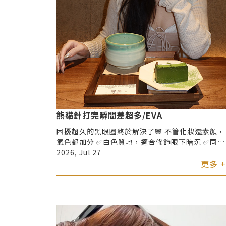
熊貓針打完瞬間差超多/EVA
困擾超久的黑眼圈終於解決了🐼 不管化妝還素顏，
氣色都加分 ✅白色質地，適合修飾眼下暗沉 ✅同時
改善淚溝與疲憊感 ✅眼周調整自然細緻，不容易有
2026, Jul 27
厚重感
更多 +