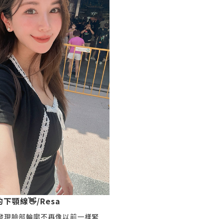
顎線👋/Resa
發現臉部輪廓不再像以前一樣緊