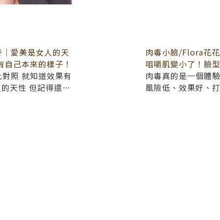
荻麥｜愛美是女人的天
/ 黛熙｜打完之後，
肉毒小臉/Flora花
玻尿酸/CC | 歲
有自己本來的樣子！
人素顏及化妝的落差
咀嚼肌變小了！臉型
凹陷跟法令紋的地
對照 就知道效果有
大降低照片和本人素
照、錄影片、上節
肉毒真的是一個體
情緩解時，約了 #
療程結束後，其實
人的天性 但記得還是
，化妝不用再費心機
多化妝修容時間
風險低、效果好、
果。回家的隔天臉
子！ 君綺總是能快
左右，固定回去打
第三天就改善很多
自然美！ 找到好的醫
讓妳小臉真的會越
經完全消腫。術後
給君綺
個臉很澎彈，素顏
有種少女的光澤感
術後的照片，差超級