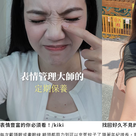
表情豐富的你必須看！/kiki
找回好久不見的下
每次戴隱眼或畫眼線 額頭都用力到可以夾死蚊子了
隨著年紀增長，