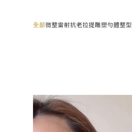
全部
微整
雷射
抗老拉提
雕塑勻體
整型