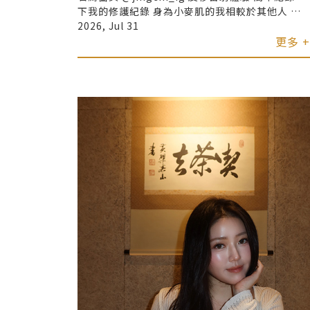
下我的修護紀錄 身為小麥肌的我相較於其他人 其
實更在意膚色不均、看起來很暗沉 所以這類療程
2026, Jul 31
對我來說就像是定期肌膚管理的一部分 關於術後的
更多 +
保養 我自己是這樣做的 第一至三天：高濃度純保
濕面膜搭配B5精華 第三天後持續加強保濕 會多擦
保濕精華 這期間一定要做好防曬！ 大概兩週左右
就回到日常保養的節奏 以上屬於個人體驗與修護紀
錄分享 如果你也在觀望醫美保養 建議先諮詢專業
醫師評估 找到適合自己的方式 🤍