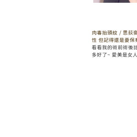
肉毒抬頭紋 / 思
玻尿酸淚溝蘋果肌 
性 但記得還是要保
大大降低照片和本
看看我的術前術後比
感
現在打完之後，大
多好了~ 愛美是女
顏及化妝的落差感
要保有自己本來的樣
遮瑕黑眼圈～
狠準 又達到我要的
生 技術可以放心交