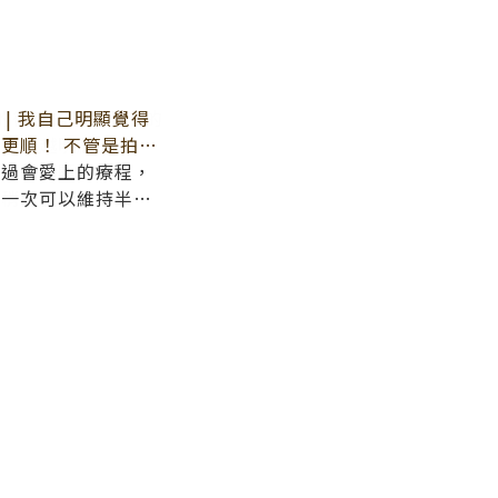
花 | 我自己明顯覺得
月真的很無情，眼周下的
更順！ 不管是拍
方越來越明顯，趁疫
目，都幫我節省了很
驗過會愛上的療程，
君綺醫美診所看診
就能很明顯看出效
打一次可以維持半年
有稍微腫一點，大概
，肌肉還會越來越小
，大約一週後臉部已
來越定型喔！
的效果真的好棒，整
也看起有精神多了～
阿～可以看看我術前
多的!