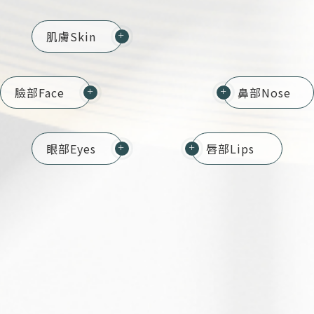
肌膚
Skin
＋
臉部
Face
鼻部
Nose
＋
＋
眼部
Eyes
唇部
Lips
＋
＋