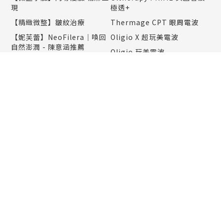
現
極透+
【精緻微整】皺紋治療
Thermage CPT 眼周電波
【妮芙蕾】NeoFilera｜喚回
Oligio X 超玩美電波
自然澎潤 - 陳意涵推薦
Oligio 玩美電波
【玻尿酸】BELOTERO保柔
10 THERMA 十蓓電波
緹 水無痕玻尿酸
Onda Pro 昂達超微波
【玻尿酸】Restylane OBT
女神動態玻尿酸
Linear Z音波｜打造自然俐落
輪廓感-李英愛推薦
【玻尿酸】嘴唇
Tightan 超完美音波
【魔法針】VIVABELLA 薇貝
拉
Sunny 索拉電波｜王陽明推薦
【童顏針】4D 聚左旋乳酸
【複合式拉提】黑繃帶拉提•
Sculptra 舒顏萃
外輪廓精雕
【玻尿酸】Rejeunesse 新魅
【複合式線雕拉提】
玻尿酸
【臉部拉提】MINTLIFT 秘特
【玻尿酸注射】隆鼻 凹陷填補
拉提
【消脂針】Belkyra 倍克脂