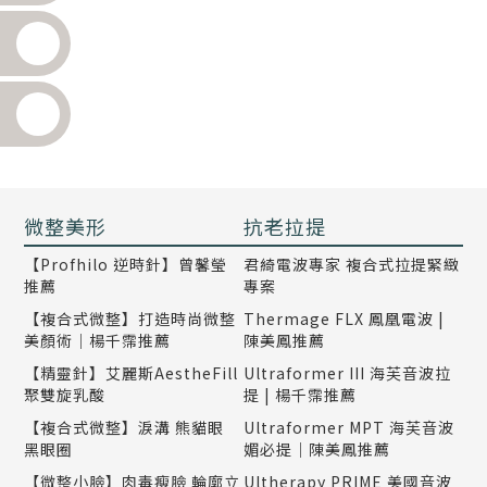
微整美形
抗老拉提
【Profhilo 逆時針】曾馨瑩
君綺電波專家 複合式拉提緊緻
推薦
專案
【複合式微整】打造時尚微整
Thermage FLX 鳳凰電波 |
美顏術｜楊千霈推薦
陳美鳳推薦
【精靈針】艾麗斯AestheFill
Ultraformer III 海芙音波拉
聚雙旋乳酸
提 | 楊千霈推薦
【複合式微整】淚溝 熊貓眼
Ultraformer MPT 海芙音波
黑眼圈
媚必提｜陳美鳳推薦
【微整小臉】肉毒瘦臉 輪廓立
Ultherapy PRIME 美國音波