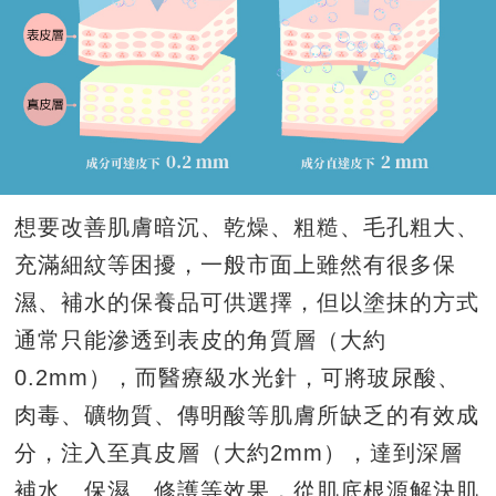
想要改善肌膚暗沉、乾燥、粗糙、毛孔粗大、
充滿細紋等困擾，一般市面上雖然有很多保
濕、補水的保養品可供選擇，但以塗抹的方式
通常只能滲透到表皮的角質層（大約
0.2mm
），而醫療級水光針，可將玻尿酸、
肉毒、礦物質、傳明酸等肌膚所缺乏的有效成
分，注入至真皮層（大約
2mm
），達到深層
補水、保濕、修護等效果，從肌底根源解決肌