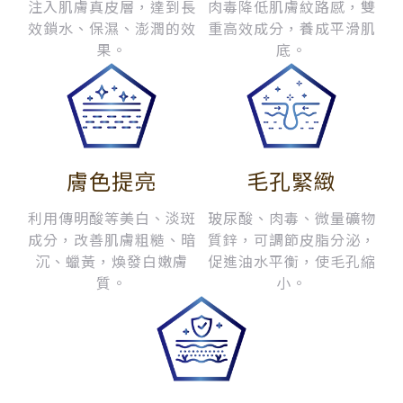
注入肌膚真皮層，達到長
肉毒降低肌膚紋路感，雙
效鎖水、保濕、澎潤的效
重高效成分，養成平滑肌
果。
底。
膚色提亮
毛孔緊緻
利用傳明酸等美白、淡斑
玻尿酸、肉毒、微量礦物
成分，改善肌膚粗糙、暗
質鋅，可調節皮脂分泌，
沉、蠟黃，煥發白嫩膚
促進油水平衡，使毛孔縮
質。
小。