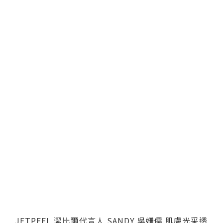
JETPEEL 潔比爾代言人 SANDY 吳姍儒 肌膚光采透