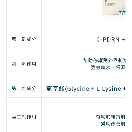
C-PDRN +
第一劑成分
幫助修護受外界刺激
第一劑作用
強效鎖水、保濕、
氨基酸(
Glycine + L-Lysine +
L
第二劑成分
第二劑作用
有助於維持肌膚
幫助改善肌膚