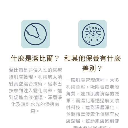
什麼是潔比爾？
和其他保養有什麼
差別？
潔比爾是非侵入性的醫療
級肌膚護理，利用航太噴
一般肌膚管理療程，大多
射真空混合技術，從淋巴
利用負壓，吸附表皮老廢
按摩到注入霧化精華，達
角質，達到肌膚清潔的效
到促進血液循環、深層淨
果。而潔比爾透過航太噴
化及無針水光的滲透效
射科技，達到深層淨化，
果。
並將精華液霧化傳導至皮
膚深層，幫助肌膚回到健
康水潤光澤狀態。