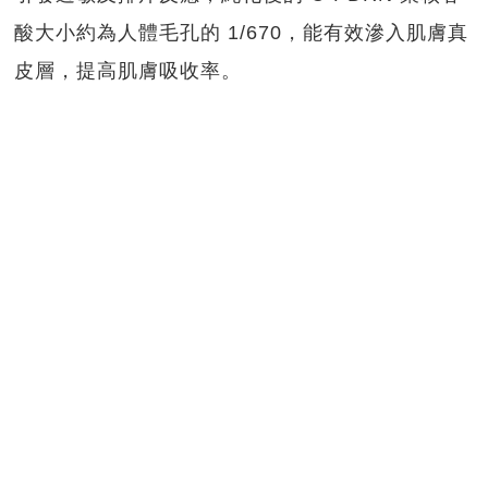
酸大小約為人體毛孔的 1/670，能有效滲入肌膚真
皮層，提高肌膚吸收率。