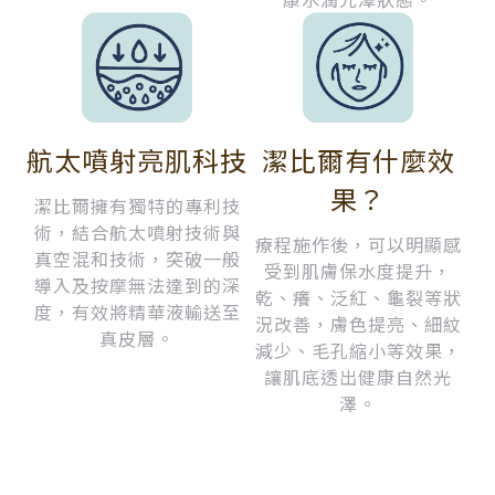
航太噴射亮肌科技
潔比爾有什麼效
果？
潔比爾擁有獨特的專利技
術，結合航太噴射技術與
療程施作後，可以明顯感
真空混和技術，突破一般
受到肌膚保水度提升，
導入及按摩無法達到的深
乾、癢、泛紅、龜裂等狀
度，有效將精華液輸送至
況改善，膚色提亮、細紋
真皮層。
減少、毛孔縮小等效果，
讓肌底透出健康自然光
澤。