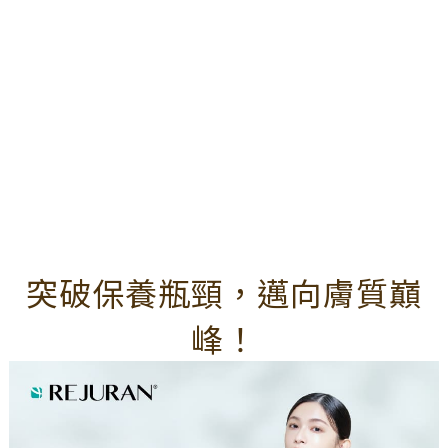
突破保養瓶頸，邁向膚質巔
峰！