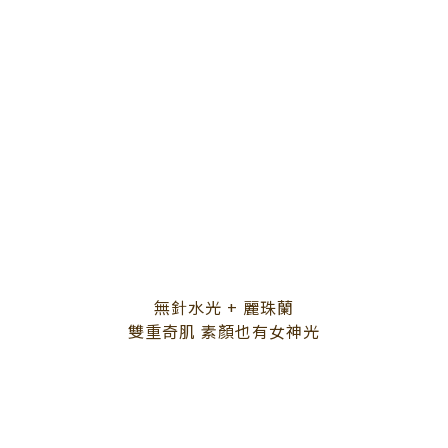
無針水光 + 麗珠蘭
雙重奇肌 素顏也有女神光