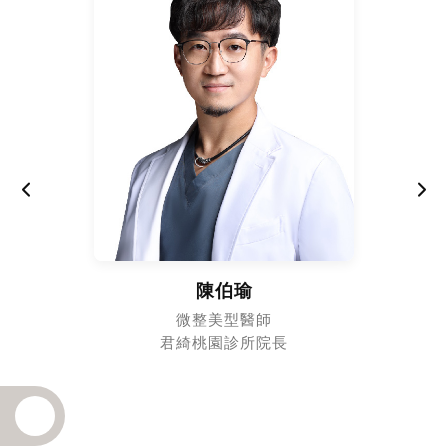
陳伯瑜
微整美型醫師
君綺桃園診所院長