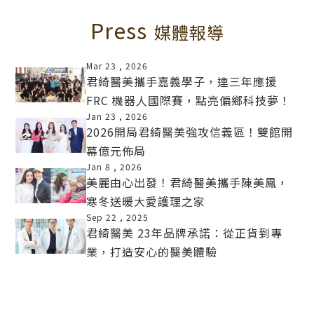
Press
媒體報導
Mar 23 ,
2026
君綺醫美攜手嘉義學子，連三年應援
FRC 機器人國際賽，點亮偏鄉科技夢！
MORE
Jan 23 ,
2026
2026開局君綺醫美強攻信義區！雙館開
幕億元佈局
MORE
Jan 8 ,
2026
美麗由心出發！君綺醫美攜手陳美鳳，
寒冬送暖大愛護理之家
MORE
Sep 22 ,
2025
君綺醫美 23年品牌承諾：從正貨到專
業，打造安心的醫美體驗
MORE