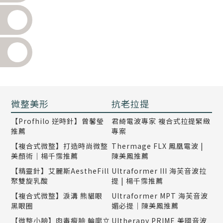
微整美形
抗老拉提
【Profhilo 逆時針】曾馨瑩
君綺電波專家 複合式拉提緊緻
推薦
專案
【複合式微整】打造時尚微整
Thermage FLX 鳳凰電波 |
美顏術｜楊千霈推薦
陳美鳳推薦
【精靈針】艾麗斯AestheFill
Ultraformer III 海芙音波拉
聚雙旋乳酸
提 | 楊千霈推薦
【複合式微整】淚溝 熊貓眼
Ultraformer MPT 海芙音波
黑眼圈
媚必提｜陳美鳳推薦
【微整小臉】肉毒瘦臉 輪廓立
Ultherapy PRIME 美國音波