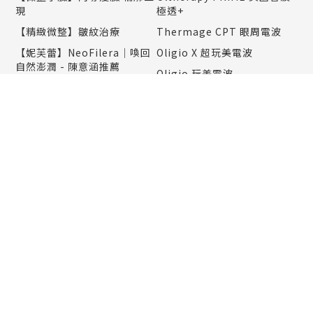
現
極透+
【精緻微整】皺紋治療
Thermage CPT 眼周電波
【妮芙蕾】NeoFilera｜喚回
Oligio X 超玩美電波
自然澎潤 - 陳意涵推薦
Oligio 玩美電波
【玻尿酸】BELOTERO保柔
10 THERMA 十蓓電波
緹 水無痕玻尿酸
Onda Pro 昂達超微波
【玻尿酸】Restylane OBT
女神動態玻尿酸
Linear Z音波｜打造自然俐落
輪廓感-李英愛推薦
【玻尿酸】嘴唇
Tightan 超完美音波
【魔法針】VIVABELLA 薇貝
拉
Sunny 索拉電波｜王陽明推薦
【童顏針】4D 聚左旋乳酸
【複合式拉提】黑繃帶拉提•
Sculptra 舒顏萃
外輪廓精雕
【玻尿酸】Rejeunesse 新魅
【複合式線雕拉提】
玻尿酸
【臉部拉提】MINTLIFT 秘特
【玻尿酸注射】隆鼻 凹陷填補
拉提
【消脂針】Belkyra 倍克脂