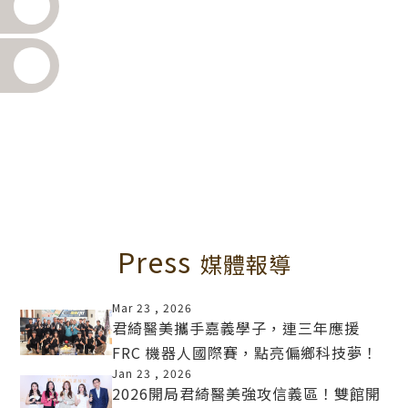
Press
媒體報導
Mar 23 ,
2026
君綺醫美攜手嘉義學子，連三年應援
FRC 機器人國際賽，點亮偏鄉科技夢！
MORE
Jan 23 ,
2026
2026開局君綺醫美強攻信義區！雙館開