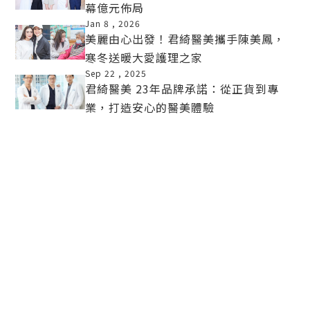
幕億元佈局
MORE
Jan 8 ,
2026
美麗由心出發！君綺醫美攜手陳美鳳，
寒冬送暖大愛護理之家
MORE
Sep 22 ,
2025
君綺醫美 23年品牌承諾：從正貨到專
業，打造安心的醫美體驗
MORE