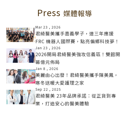
Press
媒體報導
Mar 23 ,
2026
君綺醫美攜手嘉義學子，連三年應援
FRC 機器人國際賽，點亮偏鄉科技夢！
MORE
Jan 23 ,
2026
2026開局君綺醫美強攻信義區！雙館開
幕億元佈局
MORE
Jan 8 ,
2026
美麗由心出發！君綺醫美攜手陳美鳳，
寒冬送暖大愛護理之家
MORE
Sep 22 ,
2025
君綺醫美 23年品牌承諾：從正貨到專
業，打造安心的醫美體驗
MORE