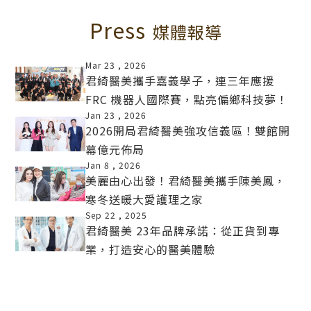
Press
媒體報導
Mar 23 ,
2026
君綺醫美攜手嘉義學子，連三年應援
FRC 機器人國際賽，點亮偏鄉科技夢！
MORE
Jan 23 ,
2026
2026開局君綺醫美強攻信義區！雙館開
幕億元佈局
MORE
Jan 8 ,
2026
美麗由心出發！君綺醫美攜手陳美鳳，
寒冬送暖大愛護理之家
MORE
Sep 22 ,
2025
君綺醫美 23年品牌承諾：從正貨到專
業，打造安心的醫美體驗
MORE