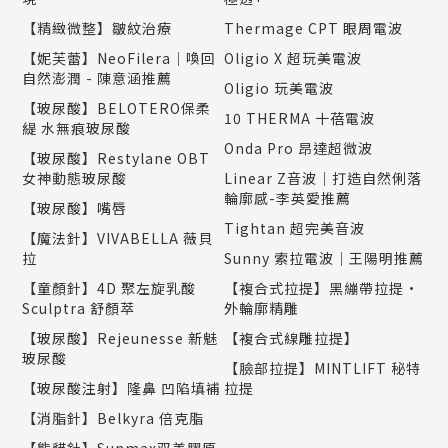
【精緻微整】皺紋治療
Thermage CPT 眼周電波
【妮芙蕾】NeoFilera｜喚回
Oligio X 超玩美電波
自然澎潤 - 陳意涵推薦
Oligio 玩美電波
【玻尿酸】BELOTERO保柔
10 THERMA 十蓓電波
緹 水無痕玻尿酸
Onda Pro 昂達超微波
【玻尿酸】Restylane OBT
女神動態玻尿酸
Linear Z音波｜打造自然俐落
輪廓感-李英愛推薦
【玻尿酸】嘴唇
Tightan 超完美音波
【魔法針】VIVABELLA 薇貝
拉
Sunny 索拉電波｜王陽明推薦
【童顏針】4D 聚左旋乳酸
【複合式拉提】黑繃帶拉提•
Sculptra 舒顏萃
外輪廓精雕
【玻尿酸】Rejeunesse 新魅
【複合式線雕拉提】
玻尿酸
【臉部拉提】MINTLIFT 秘特
【玻尿酸注射】隆鼻 凹陷填補
拉提
【消脂針】Belkyra 倍克脂