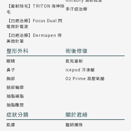
miraDry 清新微波
【雷射除毛】TRITON 海神除
多汗症治療
毛
【凹疤治療】Focus Dual 閃
電微針電波
【凹疤治療】Dermapen 得
美微針筆
整形外科
術後修復
眼睛
氦氖雷射
鼻子
icepod 冷凍艙
胸部
O2 Prime 高壓氧艙
臉部輪廓
抽脂補脂
抽脂雕塑
症狀分類
關於君綺
肌膚
醫師團隊