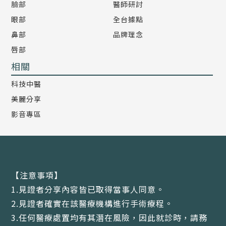
臉部
醫師研討
眼部
全台據點
鼻部
品牌理念
唇部
相關
科技中醫
美麗分享
影音專區
【注意事項】
1.見證者分享內容皆已取得當事人同意。
2.見證者確實在該醫療機構進行手術療程。
3.任何醫療處置均有其潛在風險，因此就診時，請務