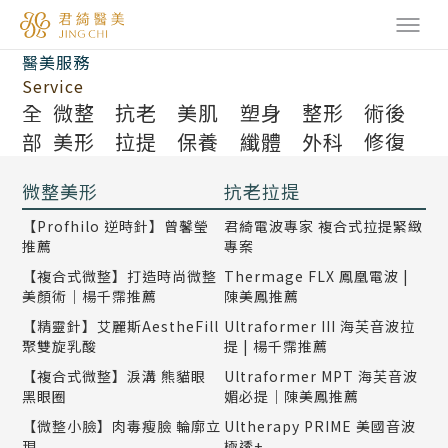
醫美服務
Service
全
微整
抗老
美肌
塑身
整形
術後
部
美形
拉提
保養
纖體
外科
修復
微整美形
抗老拉提
【Profhilo 逆時針】曾馨瑩
君綺電波專家 複合式拉提緊緻
推薦
專案
【複合式微整】打造時尚微整
Thermage FLX 鳳凰電波 |
美顏術｜楊千霈推薦
陳美鳳推薦
【精靈針】艾麗斯AestheFill
Ultraformer III 海芙音波拉
聚雙旋乳酸
提 | 楊千霈推薦
【複合式微整】淚溝 熊貓眼
Ultraformer MPT 海芙音波
黑眼圈
媚必提｜陳美鳳推薦
【微整小臉】肉毒瘦臉 輪廓立
Ultherapy PRIME 美國音波
現
極透+