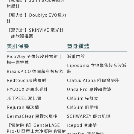
【熊貓針】Sunmax双美膠原
熊貓針
【彈力針】Doublyx EVO彈力
針
【聚光針】SKINVIVE 聚光針
｜謝欣穎推薦
美肌保養
塑身纖體
PicoWay 全像超皮秒雷射｜
減重門診
楊千霈推薦
Liposonix 立塑聚焦超音波減
BiaxisPICO 德國超科技皮秒
脂
Redtouch凍態雷射
Clatuu Alpha 阿爾發凍脂
HYCOOX 奇肌水光針
Onda Pro 昂達超微波
JETPEEL 潔比爾
CMSlim 先舒立
Rejuran 麗珠蘭
CMSlim 肌動椅
DermaClear 黑鑽水飛梭
SCHWARZY 優力肌塑
【雷射除毛】GentleLASE
icepod 冷凍艙
Pro-U 亞歷山大冷凝除毛雷射