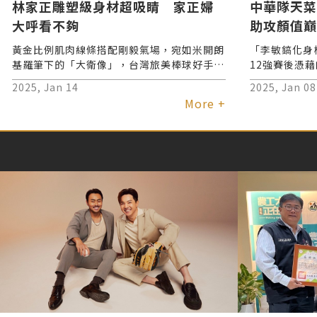
林家正雕塑級身材超吸睛 家正婦
中華隊天菜
大呼看不夠
助攻顏值巔
黃金比例肌肉線條搭配剛毅氣場，宛如米開朗
「李敏鎬化身
基羅筆下的「大衛像」，台灣旅美棒球好手林
12強賽後憑
家正近期拍攝一支醫美廣告，在世界棒球12
為話題中心的
2025, Jan 14
2025, Jan 08
強奪冠之後再掀網路討論熱潮。粉絲狂讚：
次攜手君綺醫
More +
「這不只是行走的藝術品，更是力量與美感的
的音波拉提與
巔峰代表！」甚至有人戲稱：「這是史詩級福
長期曝曬而受
利，怎麼看都不夠！」
象，讓粉絲們