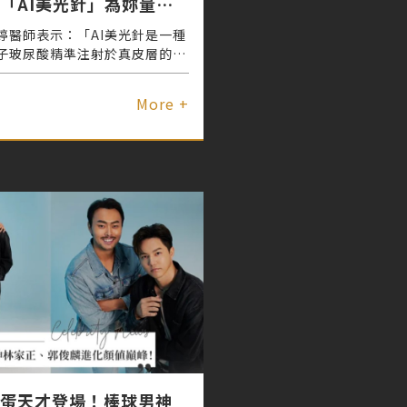
「AI美光針」為妳量身
幸福水光肌
婷醫師表示：「AI美光針是一種
子玻尿酸精準注射於真皮層的療
肌膚結構、強化保濕、啟動膠原
白產生的療程。適合敏弱膚況、
More +
疤等膚質，可有效修復並回復滑
彈性的健康肌膚狀態，特別值得
陷型痘疤改善，藉由促進老化受
修護長期痘疤煥發平滑肌質。」
蛋天才登場！棒球男神