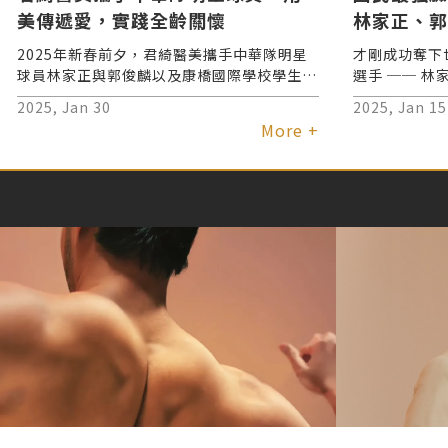
美傳遞愛，實踐全齡關懷
林家正、郭
2025年新春前夕，君綺醫美攜手中華隊明星
才剛成功奪下
球員林家正與郭俊麟以及康橋國際學校學生，
選手 ── 
連續舉辦兩場公益活動，從新生代人才培育到
暴漲，攻佔各
2025, Jan 30
2025, Jan 15
長者關懷，展現對社會的承諾，以實際行動實
擊球間每個動
More +
踐「共創美好社會」的願景。
(〃∀〃)♡ 
狂點愛心收圖
強度訓練，其
SOS！究竟
能夠在下了球
佳狀態？今天
巔峰的秘密！