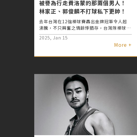
被譽為行走費洛蒙的那兩個男人！
林家正、郭俊麟不打球私下更帥！
去年台灣在12強棒球賽轟出金牌冠軍令人超
沸騰，不只興奮之情餘悸猶存，台灣隊棒球選
手也各個一砲而紅，其中超型男鐵捕林家正與
2025, Jan 15
666投手郭俊麟更是話題焦點，一舉一動都受
More +
關注！行程滿檔的他們特別撥出空檔選擇到
「君綺醫美」體驗安心的賽後保養，修養身體
狀態及肌膚保養更快速、超有感，他們還親自
與粉絲分享大入坑的關鍵，看到私下可愛真誠
的模樣又更圈粉！