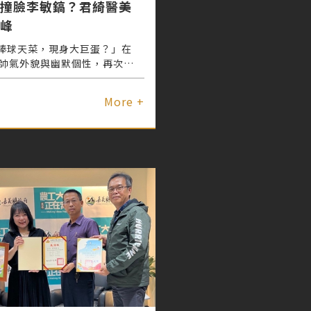
撞臉李敏鎬？君綺醫美
峰
棒球天菜，現身大巨蛋？」在
藉帥氣外貌與幽默個性，再次成
中華隊「護國神骰」郭俊麟，這
美展開顏值進化計畫，透過專業
More +
皮秒雷射療程，不僅成功修復因
損的肌膚，還進一步提升整體形
直呼：「中華隊天菜無誤！」