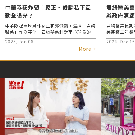
中華隊粉炸裂！家正、俊麟私下互
君綺醫美善
動全曝光？
縣政府照顧
中華隊冠軍球員林家正和郭俊麟，選擇「君綺
君綺醫美長期
醫美」作為夥伴，君綺醫美針對兩位球員的調
美連續三年攜
理需求，分別替林家正和郭俊麟客製了全面性
10所學校辦
2025, Jan 06
2024, Dec 16
的療程規劃。
向學，讓10
More +
的課後學習環