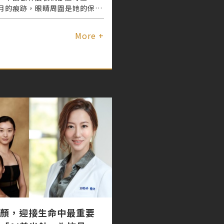
月的痕跡，眼睛周圍是她的保養
美 #無痕三點定位術 ，讓她擺脫
7
，找回魅力電眼 隨時散發出宛
More +
氣息
顏，迎接生命中最重要