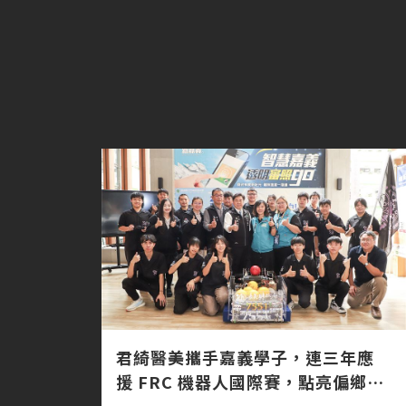
君綺醫美攜手嘉義學子，連三年應
援 FRC 機器人國際賽，點亮偏鄉科
技夢！