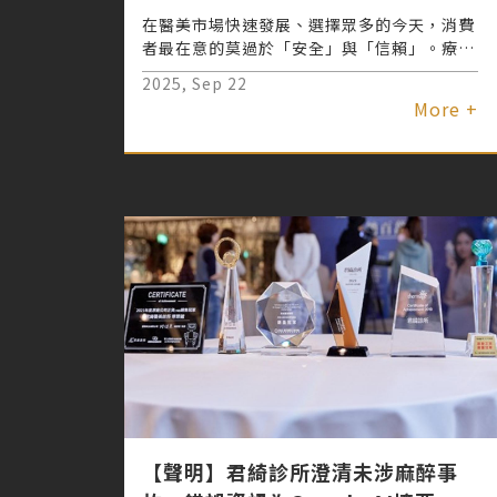
在醫美市場快速發展、選擇眾多的今天，消費
者最在意的莫過於「安全」與「信賴」。療程
效果或許能在短時間看見，但唯有品質與用
2025, Sep 22
心，才能經得起時間的考驗。創立至今邁入第
More +
23年的君綺醫美，始終秉持「安心醫美」理
念，從堅持原廠正貨到持續培訓專業醫師，一
步一腳印建立穩固口碑。
【聲明】君綺診所澄清未涉麻醉事