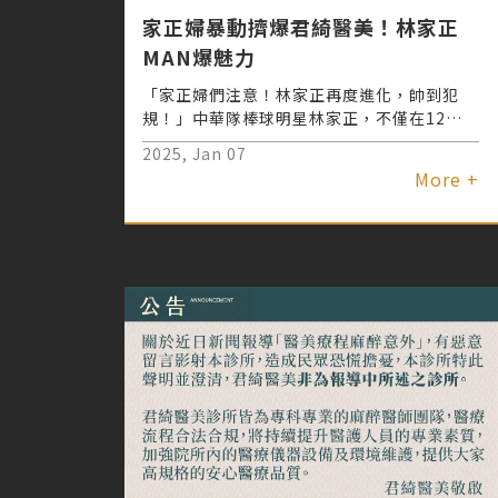
家正婦暴動擠爆君綺醫美！林家正
MAN爆魅力
「家正婦們注意！林家正再度進化，帥到犯
規！」中華隊棒球明星林家正，不僅在12強
賽場上展現實力，賽後憑藉君綺醫美的黑科技
2025, Jan 07
療程，進化成超MAN魅力男神，掀起粉絲圈
More +
的「家正婦暴動」。君綺醫美打造屬於運動員
的專屬費洛蒙提升療程讓林家正以全新的
MAN力形象回歸，掀起粉絲群體的熱情支
持，甚至被笑稱「家正婦暴動」的始作俑者。