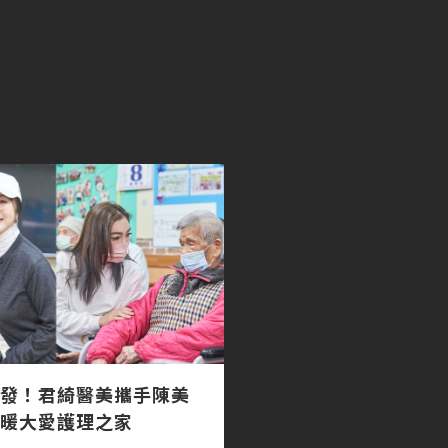
發！君綺醫美攜手陳美
暖大愛護理之家