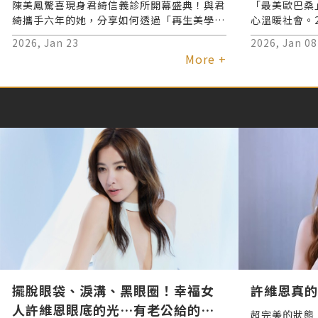
陳美鳳驚喜現身君綺信義診所開幕盛典！與君
「最美歐巴桑
綺攜手六年的她，分享如何透過「再生美學」
心溫暖社會。
系統化管理維持完美狀態。君綺醫美信義雙館
隊與代言人陳
2026, Jan 23
2026, Jan 08
擴大經營，讓預約更彈性、服務更全面，成為
聲與陪伴，將
More +
女神心中唯一信任的專業醫美首選。
經理郭珮甄與
將這份「內外
個角落。
擺脫眼袋、淚溝、黑眼圈！幸福女
許維恩真的
人許維恩眼底的光…有老公給的愛
超完美的狀態