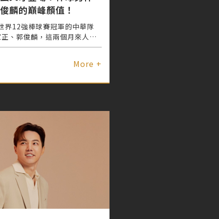
俊麟的巔峰顏值！
世界12強棒球賽冠軍的中華隊
林家正、郭俊麟，這兩個月來人氣
大社群媒體版面，在球場上投、
作更是牽動了無數迷妹的心跳
More +
不輸韓國歐巴的絕頂顏值帥到G編
收不完>< 但球員們長期面對高
實肌膚和身體一天到晚都在呼喊
是什麼秘密武器讓林家正與郭俊麟
場後，依舊讓自己時刻Keep最
G編帶你一窺棒球男神顏值進化
迷妹們趕快筆記起來～♡