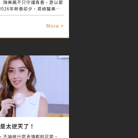
」陳美鳳不只守護青春，更以愛
2026年新春前夕，君綺醫美團
美鳳親訪大愛護理之家，透過歌
關懷送到長輩心中。君綺醫美總
More +
團隊以實際行動支持公益，期許
兼具」的美麗能量傳遞到社會每
是太逆天了！
，不論做什麼表情都超可愛，