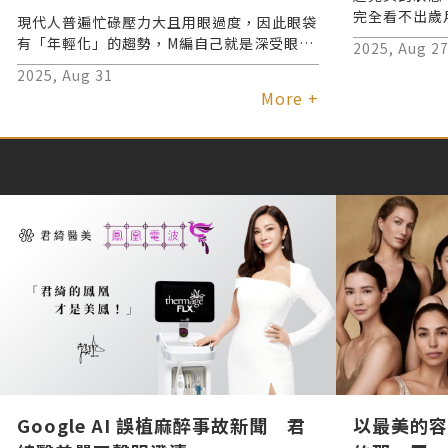
情、有君綺醫美「無痕三點定位」
完全看不出歲
現代人普遍忙碌壓力大且用眼過度，因此眼袋
重點! 君綺醫
創造自信電眼！無需動大刀、恢復
有「年輕化」的趨勢，M編自己就是深受眼袋
2025, Aug 2
「眼」值焦慮
困擾多年的女人，每天無論睡得再早再飽，眼
期短的超強眼袋手術
2025, Aug 31
如少女的年輕
下「那一坨」始終陰魂不散，外加淚溝，怎麼
More +
上妝修飾，看起來還是老態外顯啊！很想解決
眼袋，卻不想面對術後恢復期眼下瘀青一大塊
窘況，心煩的M編，最近看到許維恩透過君綺
醫美「無痕三點定位 眼袋手術」輕鬆重拾電
眼的真實經驗，整個人燃起希望，已立馬預約
諮詢…這麼好的資訊當然要分享給大家，所有
正苦於眼袋、淚溝的人，這篇一定要存下來～
Google AI 誤植麻醉事故新聞 君
以最美的容