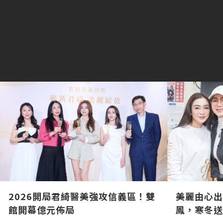
2026開局君綺醫美強攻信義區！雙
美麗由心出
館開幕億元佈局
鳳，寒冬送