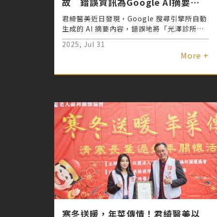
故 錯誤資訊為Google AI摘要誤
植事件
君綺醫美近日發現，Google 搜尋引擎所自動
生成的 AI 摘要內容，錯誤地將「光澤診所」
涉及麻醉事故之新聞資訊，誤植為君綺醫美相
2025, Jul 31
關事件，導致社會大眾對品牌產生誤解與不當
More +
聯想。對此，君綺已發出嚴正聲明，要求
Google 立即更正，並保留法律追訴權利，以
維護診所長年耕耘的專業信譽。 君綺醫美同
時呼籲各界與媒體朋友切勿轉載或引用錯誤訊
息，若有疑義，歡迎主動向診所查證正確資
訊。君綺強調，其始終秉持高標準醫療規範，
提供原廠正貨、專業醫師團隊以及麻醉專科醫
師全程守護，致力打造安全且安心的醫美環
境。
寒冬送暖，年菜傳情！君綺醫美以