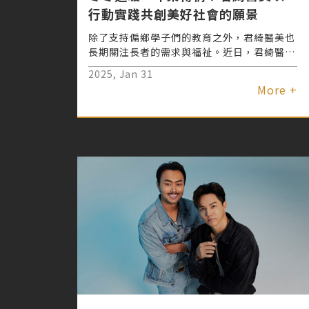
行動實踐共創美好社會的願景
除了支持偏鄉學子們的教育之外，君綺醫美也
長期關注長者的需求與福祉。近日，君綺醫美
攜手中華民國老人福利關懷協會及康橋國際學
2025, Jan 31
校童工志工團，在萬華區和平青草園舉辦「新
More +
春寒冬送暖、年菜傳情」公益活動，為萬華四
個里的150位弱勢長者送上年菜與祝福。活動
中，君綺醫美內部同仁與康橋學生共同帶動長
輩參與闖關互動，促進身心健康。此次公益君
綺醫美捐贈年菜，並以實際行動傳遞溫暖，讓
春節更添愛與溫馨。