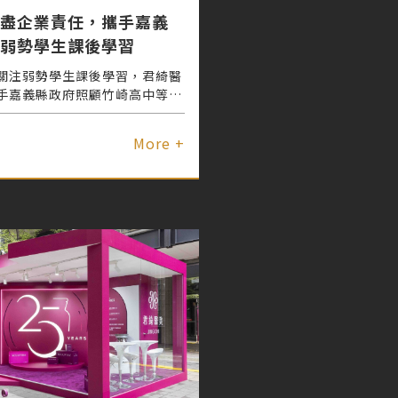
盡企業責任，攜手嘉義
弱勢學生課後學習
關注弱勢學生課後學習，君綺醫
手嘉義縣政府照顧竹崎高中等
理晚自習及課後照顧，鼓勵學子
所學校的弱勢學生能有安全舒適
More +
境，陪伴並點亮學子的求學路。