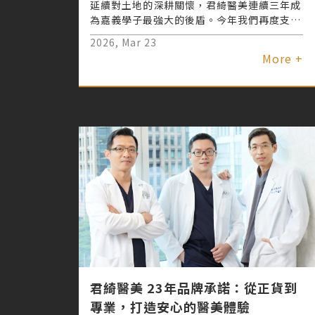
延續對土地的深耕關懷，君綺醫美連續三年成
為嘉義學子最強大的後盾。今年我們再度支持
竹崎高中 FRC 團隊遠征美國紐約，從技術贊
2026, Mar 23
助到跨海圓夢，君綺不僅關注外在的美麗，更
More +
致力於培育下一代的科技實力。看著孩子們站
上國際機器人大賽舞台，這份堅持不僅是企業
責任，更是對夢想最溫暖的守護。
君綺醫美 23年品牌承諾：從正貨到
專業，打造安心的醫美體驗