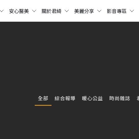
安心醫美
關於君綺
美麗分享
影音專區
全部
綜合報導
暖心公益
時尚雜誌