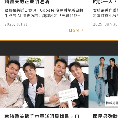
綺醫美嚴正聲明澄清
的那一天，
打造，綻放
君綺醫美近日發現，Google 搜尋引擎所自動
君綺醫美邱愛
生成的 AI 摘要內容，錯誤地將「光澤診所」
將高純度小分
涉及麻醉事故之新聞資訊，誤植為君綺醫美相
程，幫助穩定
2025, Jul 31
2025, Jun 30
關事件，導致社會大眾對品牌產生誤解與不當
蛋白與彈力蛋
More +
聯想。對此，君綺已發出嚴正聲明，要求
乾燥粗糙、凹
Google 立即更正，並保留法律追訴權利，以
嫩、透亮、富
維護診所長年耕耘的專業信譽。 君綺醫美同
一提的還有凹
時呼籲各界與媒體朋友切勿轉載或引用錯誤訊
損細胞代謝，
息，若有疑義，歡迎主動向診所查證正確資
訊。君綺強調，其始終秉持高標準醫療規範，
提供原廠正貨、專業醫師團隊以及麻醉專科醫
師全程守護，致力打造安全且安心的醫美環
境。
君綺醫美攜手中華隊明星球員，用
國民最強臉