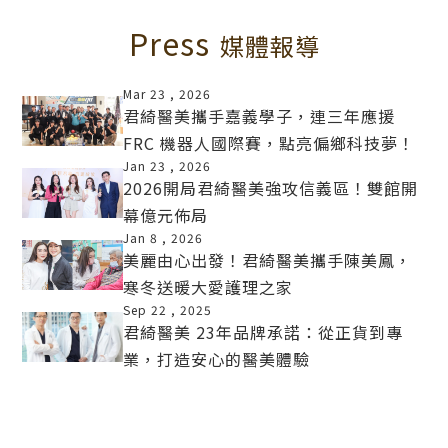
Press
媒體報導
Mar 23 ,
2026
君綺醫美攜手嘉義學子，連三年應援
FRC 機器人國際賽，點亮偏鄉科技夢！
MORE
Jan 23 ,
2026
2026開局君綺醫美強攻信義區！雙館開
幕億元佈局
MORE
Jan 8 ,
2026
美麗由心出發！君綺醫美攜手陳美鳳，
寒冬送暖大愛護理之家
MORE
Sep 22 ,
2025
君綺醫美 23年品牌承諾：從正貨到專
業，打造安心的醫美體驗
MORE