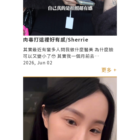
肉毒打這裡好有感/Sherrie
其實最近有蠻多人問我做什麼醫美 為什麼臉
可以又變小了🥹 其實我一個月前去
@jingchi_ig 進場保養🧰 做了肉毒拉提 現在
2026, Jun 02
效果慢慢出來 別人看 跟我自己看 都真的很有
更多 +
感！！！