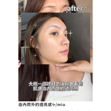
壓眼 看起來完全沒有美感，又累又兇 這次的
效果，和上次一樣是非常滿意！ 醫生技術超
好、經驗非常豐富 臉超怕痛的我，痛感不到3
分（滿分10分） 一週後，我驚艷到只剩下眼
睛能張到最大了
由內而外的透亮感✨/miu