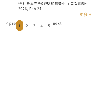
得！ 身為完全0經驗的醫美小白 每次素顏或
化妝時，只要看到眼下的淚溝 感覺就像沒睡
2026, Feb 24
飽⋯ 想了很久，終於決定到君綺醫美～處理
更多 +
最讓我困擾的地方 我做的是範圍小、但改善
< pre
next
超有感的「淚溝玻尿酸」✨ 打完當下看起來
1
2
3
4
5
立刻有精神！！ 如果你和我一樣是 0 經驗、
黑眼圈遮得很辛苦、常被問是不是很累 作為
第一次嘗試的醫美項目 真的非常推薦～🎀