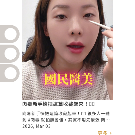
肉毒新手快把這篇收藏起來！🙋‍♀️
肉毒新手快把這篇收藏起來！🙋‍♀️ 很多人一聽
到 #肉毒 就怕臉會僵，其實不用先緊張 肉毒
的概念很簡單：把太用力的地方放鬆一下 表
2026, Mar 03
情紋不容易擠出來，看起來更乾淨、更柔和✨
更多 +