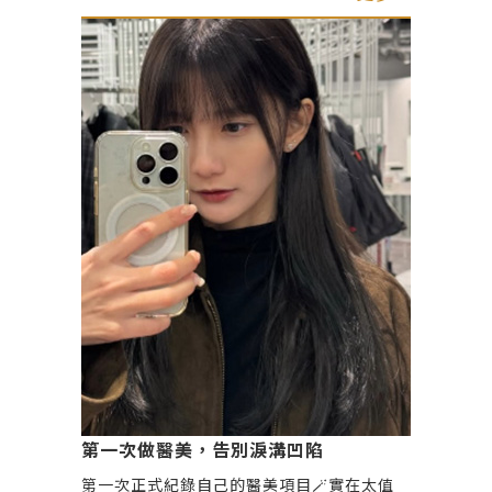
✔️ 抬頭紋／皺眉紋／魚尾紋 ✔️ 咀嚼肌放鬆 ✔️
肩頸線條、小腿肌雕塑 🔔小提醒：肉毒不是
越多越好，重點是「打對位置、劑量剛剛好」
一定要由醫師評估，才會自然又好看✅
第一次做醫美，告別淚溝凹陷
第一次正式紀錄自己的醫美項目🪄實在太值