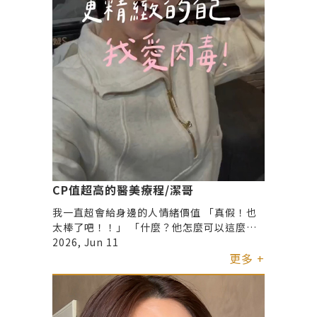
CP值超高的醫美療程/潔哥
我一直超會給身邊的人情緒價值 「真假！也
太棒了吧！！」 「什麼？他怎麼可以這麼
渣！」 我們這種人職業傷害就是… 長出抬頭
2026, Jun 11
紋跟眉間紋謝謝😍 不就還好生在醫美發達的
更多 +
年代 可是姐妹！診所跟醫生真的要好好挑 不
然不如都不要動 這是我第二次，來我的心目
中排名第一的醫美診所 要剷平囂張的額頭紋
跟眉間紋不難 難的是鏟完之後，不能讓妳眉