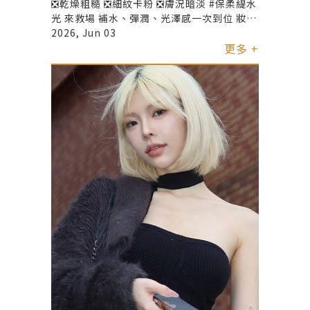
❎乾燥粗糙 ❎細紋卡粉 ❎膚況暗淡 #保柔緹水
光 來救場 補水、彈潤、光澤感一次到位 妝感
更細緻、素顏更有質感
2026, Jun 03
更多 +