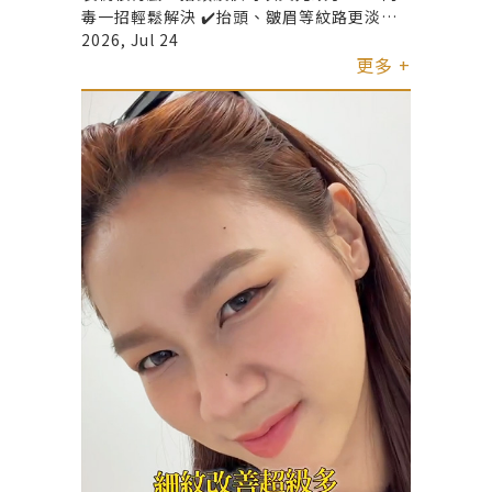
毒一招輕鬆解決 ✔️抬頭、皺眉等紋路更淡化
✔️表情放鬆但不僵硬 ✔️臉部線條更乾淨俐落
2026, Jul 24
更多 +