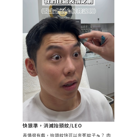
快狠準，消滅抬頭紋/LEO
表情很有戲，抬頭紋快可以夾死蚊子🦟？ 肉