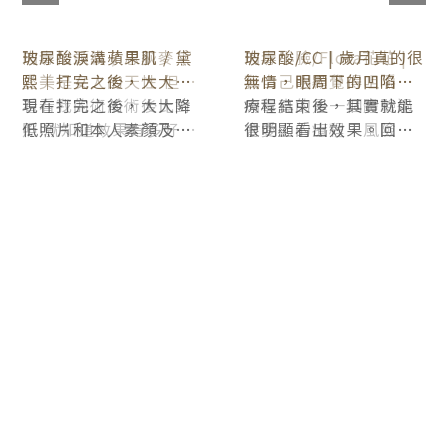
玻尿酸淚溝蘋果肌 / 黛
玻尿酸/CC | 歲月真的很
熙｜打完之後，大大降
無情，眼周下的凹陷跟
低照片和本人素顏及化
現在打完之後，大大降
法令紋的地方越來越明
療程結束後，其實就能
妝的落差感
低照片和本人素顏及化
顯，趁疫情緩解時，約
很明顯看出效果。回家
妝的落差感，化妝不用
了 #君綺醫美診所看診
的隔天臉有稍微腫一
再費心機遮瑕黑眼圈～
點，大概第三天就改善
很多，大約一週後臉部
已經完全消腫。術後的
效果真的好棒，整個臉
很澎彈，素顏也看起有
精神多了～有種少女的
光澤感阿～可以看看我
術前術後的照片，差超
級多的!