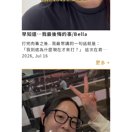
早知道…我最後悔的事/Bella
打完肉毒之後.. 我最常講的一句話就是：
「我到底為什麼現在才來打？」 這次在君綺
體驗 醫師非常細心地評估我的狀況， 完全依
2026, Jul 16
照我的臉部條件做調整✨ 效果也比我預期中
更多 +
自然！ 不僵硬的那種，細紋也改善了， 整個
人看起來更有精神✨ 如果你跟以前的我一樣
觀望很久， 真的很推薦先找專業醫師諮詢看
看🙆🏻‍♀️