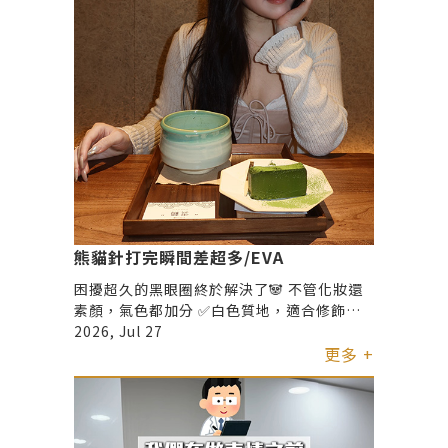
熊貓針打完瞬間差超多/EVA
困擾超久的黑眼圈終於解決了🐼 不管化妝還
素顏，氣色都加分 ✅白色質地，適合修飾眼
下暗沉 ✅同時改善淚溝與疲憊感 ✅眼周調整
2026, Jul 27
自然細緻，不容易有厚重感
更多 +