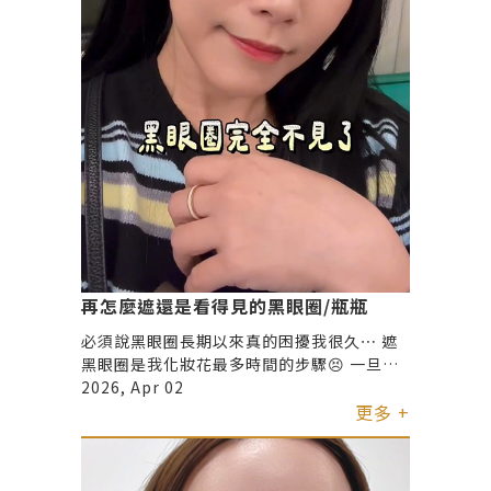
再怎麼遮還是看得見的黑眼圈/瓶瓶
必須說黑眼圈長期以來真的困擾我很久⋯ 遮
黑眼圈是我化妝花最多時間的步驟😣 一旦黑
眼圈沒遮好 整個人氣色就差 人就老一階！
2026, Apr 02
更多 +