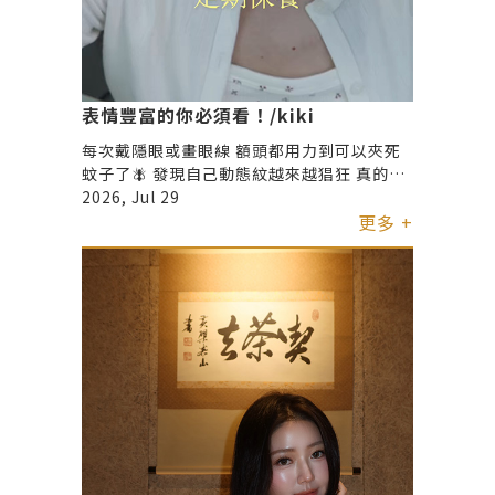
表情豐富的你必須看！/kiki
每次戴隱眼或畫眼線 額頭都用力到可以夾死
蚊子了🪰 發現自己動態紋越來越猖狂 真的不
能再假裝看不見～ 這次定期保養一樣是去 君
2026, Jul 29
綺醫美找伍詠聰醫師報到🏥 一口氣處理了最
更多 +
在意的： 抬頭紋、皺鼻紋、魚尾紋跟下巴✨
不得不說把這些緊繃的表情放鬆下來之後 整
個人看起來氣色順眼好多 大笑也不用再小心
翼翼了🥰 B A對比都在影片裡 記錄一下我的
表情救星📸 （大家如果有需要，還是要自己
預約去給專業醫師評估喔！）