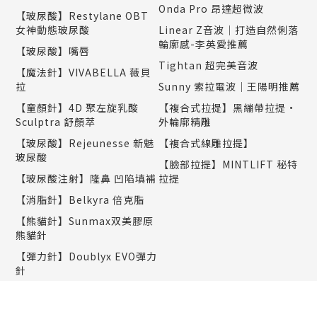
Onda Pro 昂達超微波
【玻尿酸】Restylane OBT
女神動態玻尿酸
Linear Z音波｜打造自然俐落
輪廓感-李英愛推薦
【玻尿酸】嘴唇
Tightan 超完美音波
【魔法針】VIVABELLA 薇貝
拉
Sunny 索拉電波｜王陽明推薦
【童顏針】4D 聚左旋乳酸
【複合式拉提】黑繃帶拉提•
Sculptra 舒顏萃
外輪廓精雕
【玻尿酸】Rejeunesse 新魅
【複合式線雕拉提】
玻尿酸
【臉部拉提】MINTLIFT 秘特
【玻尿酸注射】隆鼻 凹陷填補
拉提
【消脂針】Belkyra 倍克脂
【熊貓針】Sunmax双美膠原
熊貓針
【彈力針】Doublyx EVO彈力
針
【聚光針】SKINVIVE 聚光針
｜謝欣穎推薦