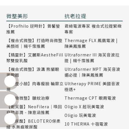
微整美形
抗老拉提
【Profhilo 逆時針】曾馨瑩
君綺電波專家 複合式拉提緊緻
推薦
專案
【複合式微整】打造時尚微整
Thermage FLX 鳳凰電波 |
美顏術｜楊千霈推薦
陳美鳳推薦
【精靈針】艾麗斯AestheFill
Ultraformer III 海芙音波拉
聚雙旋乳酸
提 | 楊千霈推薦
【複合式微整】淚溝 熊貓眼
Ultraformer MPT 海芙音波
黑眼圈
媚必提｜陳美鳳推薦
【微整小臉】肉毒瘦臉 輪廓立
Ultherapy PRIME 美國音波
現
極透+
【精緻微整】皺紋治療
Thermage CPT 眼周電波
【妮芙蕾】NeoFilera｜喚回
Oligio X 超玩美電波
自然澎潤 - 陳意涵推薦
Oligio 玩美電波
【玻尿酸】BELOTERO保柔
10 THERMA 十蓓電波
緹 水無痕玻尿酸