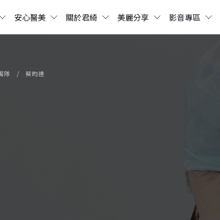
安心醫美
關於君綺
美麗分享
影音專區
團隊
蔡昀達