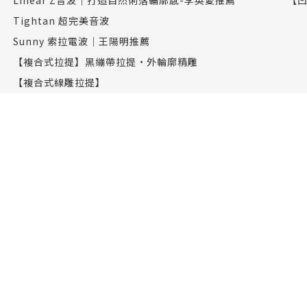
Tightan 超完美音波
Sunny 索拉電波｜王陽明推薦
【複合式拉提】黑繃帶拉提•外輪廓精雕
【複合式線雕拉提】
【臉部拉提】MINTLIFT 秘特拉提
整形外科
術
眼睛
氦
鼻子
ic
胸部
O2
臉部輪廓
抽脂補脂
抽脂雕塑