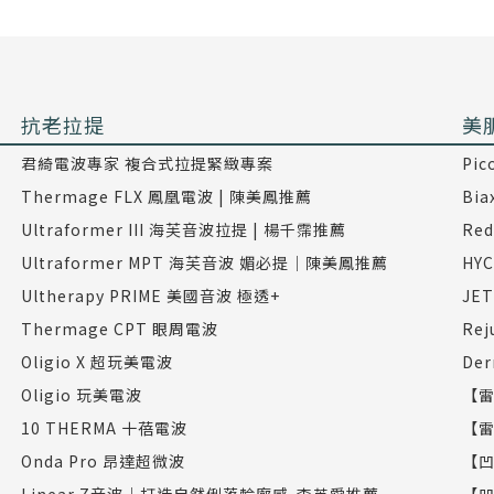
抗老拉提
美
君綺電波專家 複合式拉提緊緻專案
Pi
Thermage FLX 鳳凰電波 | 陳美鳳推薦
Bi
Ultraformer III 海芙音波拉提 | 楊千霈推薦
Re
Ultraformer MPT 海芙音波 媚必提｜陳美鳳推薦
HY
Ultherapy PRIME 美國音波 極透+
JE
Thermage CPT 眼周電波
Re
Oligio X 超玩美電波
De
Oligio 玩美電波
【雷
10 THERMA 十蓓電波
【雷
Onda Pro 昂達超微波
【凹
Linear Z音波｜打造自然俐落輪廓感-李英愛推薦
【凹