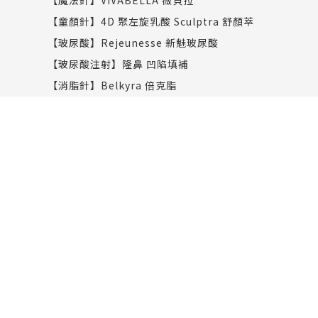
【童顏針】4D 聚左旋乳酸 Sculptra 舒顏萃
【玻尿酸】Rejeunesse 新魅玻尿酸
【玻尿酸注射】隆鼻 凹陷填補
【消脂針】Belkyra 倍克脂
【熊貓針】Sunmax双美膠原熊貓針
【彈力針】Doublyx EVO彈力針
【聚光針】SKINVIVE 聚光針｜謝欣穎推薦
塑身纖體
減重門診
Liposonix 立塑聚焦超音波減脂
Clatuu Alpha 阿爾發凍脂
Onda Pro 昂達超微波
CMSlim 先舒立
CMSlim 肌動椅