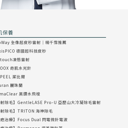
肌保養
coWay 全像超皮秒雷射｜楊千霈推薦
axisPICO 德國超科技皮秒
dtouch凍態雷射
COOX 奇肌水光針
TPEEL 潔比爾
juran 麗珠蘭
rmaClear 黑鑽水飛梭
射除毛】GentleLASE Pro-U 亞歷山大冷凝除毛雷射
射除毛】TRITON 海神除毛
疤治療】Focus Dual 閃電微針電波
疤治療】Dermapen 得美微針筆