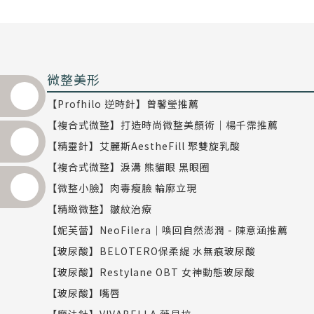
微整美形
【Profhilo 逆時針】曾馨瑩推薦
【複合式微整】打造時尚微整美顏術｜楊千霈推薦
【精靈針】艾麗斯AestheFill 聚雙旋乳酸
【複合式微整】淚溝 熊貓眼 黑眼圈
【微整小臉】肉毒瘦臉 輪廓立現
【精緻微整】皺紋治療
【妮芙蕾】NeoFilera｜喚回自然澎潤 - 陳意涵推薦
【玻尿酸】BELOTERO保柔緹 水無痕玻尿酸
【玻尿酸】Restylane OBT 女神動態玻尿酸
【玻尿酸】嘴唇
【魔法針】VIVABELLA 薇貝拉