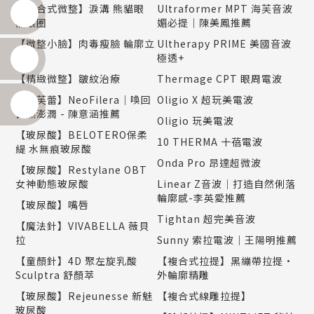
【複合式微整】淚溝 熊貓眼
Ultraformer MPT 海芙音波
黑眼圈
媚必提｜陳美鳳推薦
【微整小臉】肉毒瘦臉 輪廓立
Ultherapy PRIME 美國音波
現
極透+
【精緻微整】皺紋治療
Thermage CPT 眼周電波
【妮芙蕾】NeoFilera｜喚回
Oligio X 超玩美電波
自然澎潤 - 陳意涵推薦
Oligio 玩美電波
【玻尿酸】BELOTERO保柔
10 THERMA 十蓓電波
緹 水無痕玻尿酸
Onda Pro 昂達超微波
【玻尿酸】Restylane OBT
女神動態玻尿酸
Linear Z音波｜打造自然俐落
輪廓感-李英愛推薦
【玻尿酸】嘴唇
Tightan 超完美音波
【魔法針】VIVABELLA 薇貝
拉
Sunny 索拉電波｜王陽明推薦
【童顏針】4D 聚左旋乳酸
【複合式拉提】黑繃帶拉提•
Sculptra 舒顏萃
外輪廓精雕
【玻尿酸】Rejeunesse 新魅
【複合式線雕拉提】
玻尿酸