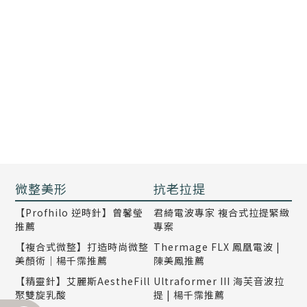
微整美形
抗老拉提
【Profhilo 逆時針】曾馨瑩
君綺電波專家 複合式拉提緊緻
推薦
專案
【複合式微整】打造時尚微整
Thermage FLX 鳳凰電波 |
美顏術｜楊千霈推薦
陳美鳳推薦
【精靈針】艾麗斯AestheFill
Ultraformer III 海芙音波拉
聚雙旋乳酸
提 | 楊千霈推薦