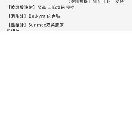
【臉部拉提】MINTLIFT 秘特
【玻尿酸注射】隆鼻 凹陷填補
拉提
【消脂針】Belkyra 倍克脂
【熊貓針】Sunmax双美膠原
熊貓針
【彈力針】Doublyx EVO彈力
針
【聚光針】SKINVIVE 聚光針
｜謝欣穎推薦
美肌保養
塑身纖體
PicoWay 全像超皮秒雷射｜
減重門診
楊千霈推薦
Liposonix 立塑聚焦超音波減
BiaxisPICO 德國超科技皮秒
脂
Redtouch凍態雷射
Clatuu Alpha 阿爾發凍脂
HYCOOX 奇肌水光針
Onda Pro 昂達超微波
JETPEEL 潔比爾
CMSlim 先舒立
Rejuran 麗珠蘭
CMSlim 肌動椅