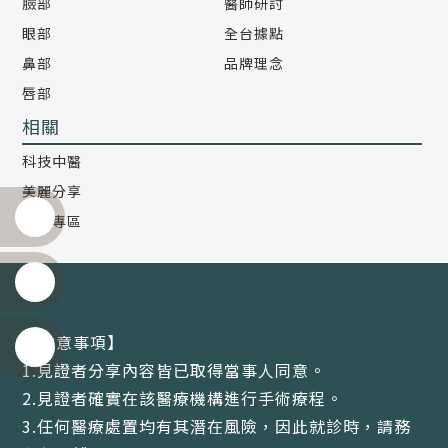
臉部
醫師研討
眼部
全台據點
鼻部
品牌理念
唇部
相關
科技中醫
美麗分享
影音專區
【注意事項】
1.見證者分享內容皆已取得當事人同意。
2.見證者確實在該醫療機構進行手術療程。
3.任何醫療處置均有其潛在風險，因此就診時，請務