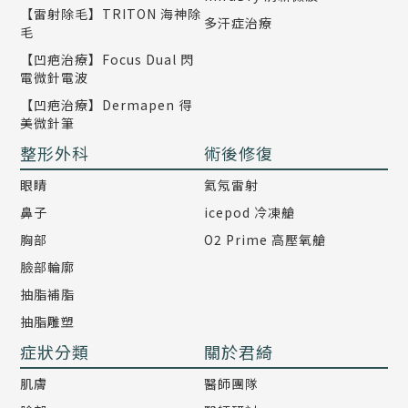
【雷射除毛】TRITON 海神除
多汗症治療
毛
【凹疤治療】Focus Dual 閃
電微針電波
【凹疤治療】Dermapen 得
美微針筆
整形外科
術後修復
眼睛
氦氖雷射
鼻子
icepod 冷凍艙
胸部
O2 Prime 高壓氧艙
臉部輪廓
抽脂補脂
抽脂雕塑
症狀分類
關於君綺
肌膚
醫師團隊