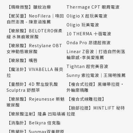
【精緻微整】皺紋治療
Thermage CPT 眼周電波
【妮芙蕾】NeoFilera｜喚回
Oligio X 超玩美電波
自然澎潤 - 陳意涵推薦
Oligio 玩美電波
【玻尿酸】BELOTERO保柔
10 THERMA 十蓓電波
緹 水無痕玻尿酸
Onda Pro 昂達超微波
【玻尿酸】Restylane OBT
女神動態玻尿酸
Linear Z音波｜打造自然俐落
輪廓感-李英愛推薦
【玻尿酸】嘴唇
Tightan 超完美音波
【魔法針】VIVABELLA 薇貝
拉
Sunny 索拉電波｜王陽明推薦
【童顏針】4D 聚左旋乳酸
【複合式拉提】黑繃帶拉提•
Sculptra 舒顏萃
外輪廓精雕
【玻尿酸】Rejeunesse 新魅
【複合式線雕拉提】
玻尿酸
【臉部拉提】MINTLIFT 秘特
【玻尿酸注射】隆鼻 凹陷填補
拉提
【消脂針】Belkyra 倍克脂
【熊貓針】Sunmax双美膠原