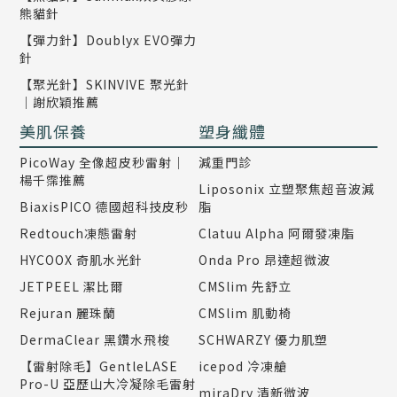
熊貓針
【彈力針】Doublyx EVO彈力
針
【聚光針】SKINVIVE 聚光針
｜謝欣穎推薦
美肌保養
塑身纖體
PicoWay 全像超皮秒雷射｜
減重門診
楊千霈推薦
Liposonix 立塑聚焦超音波減
BiaxisPICO 德國超科技皮秒
脂
Redtouch凍態雷射
Clatuu Alpha 阿爾發凍脂
HYCOOX 奇肌水光針
Onda Pro 昂達超微波
JETPEEL 潔比爾
CMSlim 先舒立
Rejuran 麗珠蘭
CMSlim 肌動椅
DermaClear 黑鑽水飛梭
SCHWARZY 優力肌塑
【雷射除毛】GentleLASE
icepod 冷凍艙
Pro-U 亞歷山大冷凝除毛雷射
miraDry 清新微波